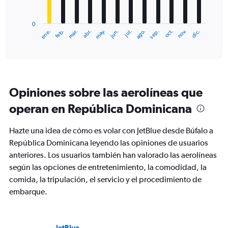
chart
has
0
1
ene.
abr.
jul.
oct.
mar.
jun.
sep.
dic.
feb.
may.
ago.
nov.
X
End
of
axis
interactive
displaying
chart
categories.
Range:
12
Opiniones sobre las aerolíneas que
categories.
The
operan en República Dominicana
chart
has
Hazte una idea de cómo es volar con JetBlue desde Búfalo a
1
Y
República Dominicana leyendo las opiniones de usuarios
axis
anteriores. Los usuarios también han valorado las aerolíneas
displaying
según las opciones de entretenimiento, la comodidad, la
values.
comida, la tripulación, el servicio y el procedimiento de
Range:
0
embarque.
to
900.
JetBlue