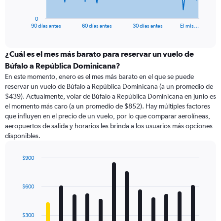
has
1
0
X
End
90 días antes
60 días antes
30 días antes
El mis…
of
axis
interactive
displaying
chart
categories.
¿Cuál es el mes más barato para reservar un vuelo de
Range:
Búfalo a República Dominicana?
91
En este momento, enero es el mes más barato en el que se puede
categories.
reservar un vuelo de Búfalo a República Dominicana (a un promedio de
The
$439). Actualmente, volar de Búfalo a República Dominicana en junio es
chart
el momento más caro (a un promedio de $852). Hay múltiples factores
has
que influyen en el precio de un vuelo, por lo que comparar aerolíneas,
1
aeropuertos de salida y horarios les brinda a los usuarios más opciones
Y
disponibles.
axis
displaying
values.
$900
Range:
Bar
Chart
0
graphic.
chart
with
to
$600
12
1800.
bars.
$300
The