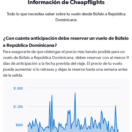
Información de Cheapflights
Todo lo que necesitas saber sobre tu vuelo desde Búfalo a República
Dominicana
¿Con cuánta anticipación debo reservar un vuelo de Búfalo
a República Dominicana?
Para asegurarte de que obtengas el precio más barato posible para un
vuelo de Búfalo a República Dominicana, debes reservar con al menos 9
días de anticipación a la fecha prevista del viaje. El precio de tu vuelo
puede aumentar si lo retrasas y dejas la reserva hasta una semana antes
de la salida.
$1.800
Chart
Chart
graphic.
with
91
$1.200
data
points.
The
$600
chart