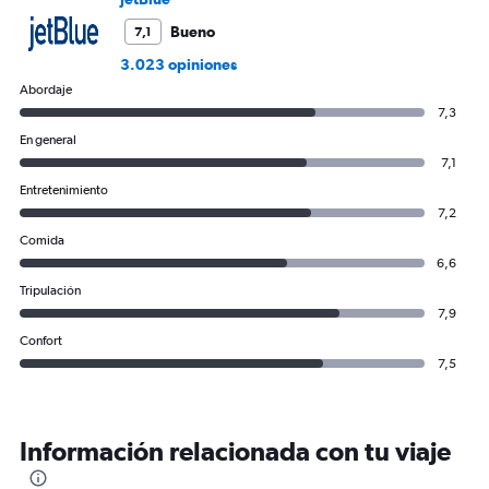
Bueno
7,1
3.023 opiniones
Abordaje
7,3
En general
7,1
Entretenimiento
7,2
Comida
6,6
Tripulación
7,9
Confort
7,5
Información relacionada con tu viaje