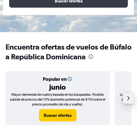
Buscar ofertas
Encuentra ofertas de vuelos de Búfalo
a República Dominicana
Popular en
junio
Mayor demanda de vuelos basada en las búsquedas. Posible
Los precio
subida de precios del 15% (aumento potencial de $110 sobre el
de precios
precio promedio de ida y vuelta).
Buscar ofertas