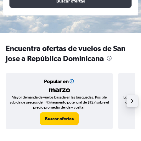
Buscar ofertas
Encuentra ofertas de vuelos de San
Jose a República Dominicana
Popular en
marzo
Mayor demanda de vuelos basada en las búsquedas. Posible
Los precio
subida de precios del 14% (aumento potencial de $127 sobre el
de precios
precio promedio de ida y vuelta).
Buscar ofertas