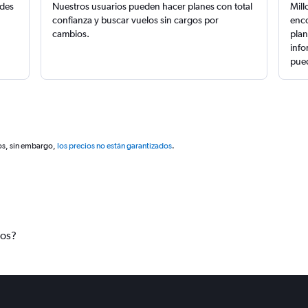
edes
Nuestros usuarios pueden hacer planes con total
Mill
confianza y buscar vuelos sin cargos por
enco
cambios.
plan
info
pued
os, sin embargo,
los precios no están garantizados
.
tos?