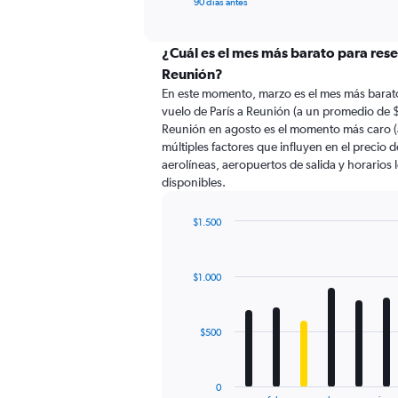
X
90 días antes
of
axis
interactive
displaying
chart
categories.
¿Cuál es el mes más barato para rese
Range:
Reunión?
91
En este momento, marzo es el mes más barato
categories.
vuelo de París a Reunión (a un promedio de $
The
Reunión en agosto es el momento más caro 
chart
múltiples factores que influyen en el precio 
has
aerolíneas, aeropuertos de salida y horarios 
1
disponibles.
Y
axis
displaying
$1.500
values.
Bar
Chart
Range:
graphic.
chart
with
0
$1.000
12
to
bars.
1200.
The
$500
chart
has
1
0
End