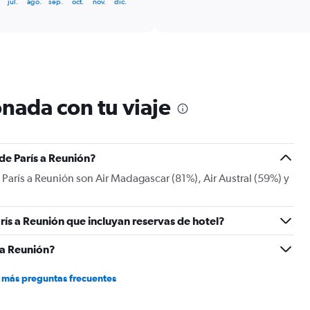
jul.
ago.
sep.
oct.
nov.
dic.
categories.
Range:
6
categories.
The
chart
has
1
nada con tu viaje
Y
axis
displaying
Number
 de París a Reunión?
of
flights.
e París a Reunión son Air Madagascar (81%), Air Austral (59%) y
Range:
0
to
rís a Reunión que incluyan reservas de hotel?
36.
 a Reunión?
 más preguntas frecuentes