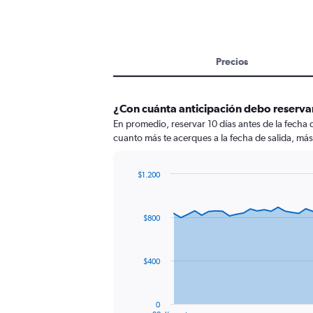
Precios
¿Con cuánta anticipación debo reservar
En promedio, reservar 10 días antes de la fecha 
cuanto más te acerques a la fecha de salida, más
$1.200
Chart
Chart
graphic.
with
91
$800
data
points.
The
$400
chart
has
1
0
End