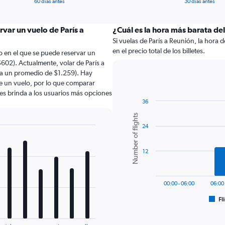
60 días antes
30 días antes
rvar un vuelo de París a
¿Cuál es la hora más barata del
Si vuelas de París a Reunión, la hora 
en el precio total de los billetes.
 en el que se puede reservar un
602). Actualmente, volar de París a
(a un promedio de $1.259). Hay
de un vuelo, por lo que comparar
les brinda a los usuarios más opciones
36
Bar
Chart
Number of flights
graphic.
chart
24
with
6
bars.
12
The
chart
has
00:00 - 06:00
06:00 
1
Fl
X
End
of
axis
interactive
displaying
chart