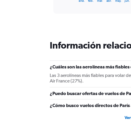
X
ene.
feb.
mar.
abr.
may.
jun.
of
axis
interactive
displaying
chart
categories.
Range:
12
categories.
The
Información relacio
chart
has
1
Y
¿Cuáles son las aerolíneas más fiables
axis
displaying
Las 3 aerolíneas más fiables para volar d
values.
Air France (27%).
Range:
0
¿Puedo buscar ofertas de vuelos de Pa
to
1500.
¿Cómo busco vuelos directos de París
Ver