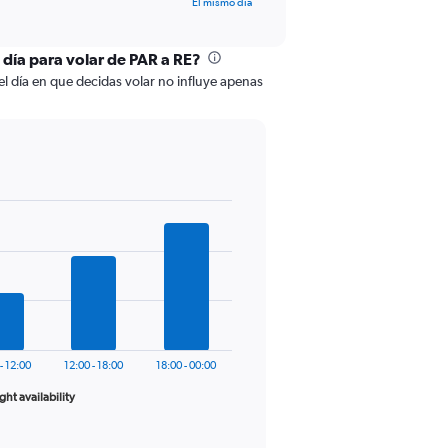
El mismo día
 día para volar de PAR a RE?
del día en que decidas volar no influye apenas
- 12:00
12:00 - 18:00
18:00 - 00:00
ight availability