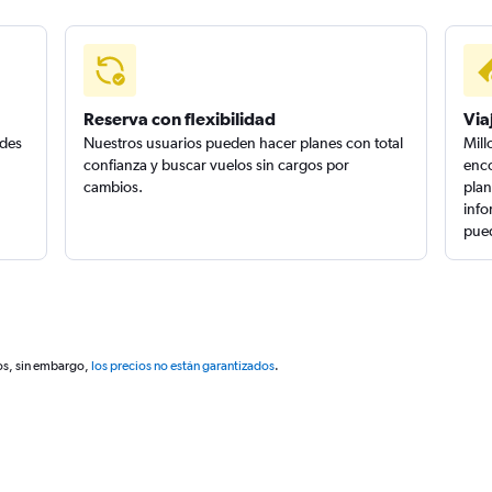
Reserva con flexibilidad
Via
edes
Nuestros usuarios pueden hacer planes con total
Mill
confianza y buscar vuelos sin cargos por
enco
cambios.
plan
info
pued
os, sin embargo,
los precios no están garantizados
.