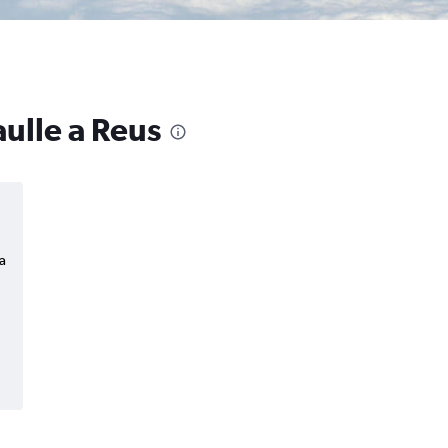
aulle a Reus
a