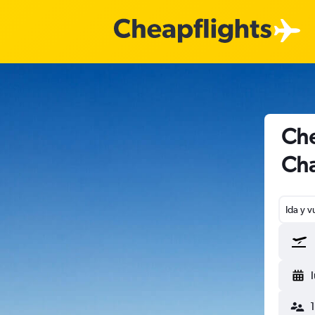
Che
Cha
Ida y v