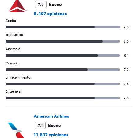
Bueno
7,8
8.497 opiniones
Confort
7,8
Tripulación
8,5
Abordaje
8,1
Comida
7,2
Entretenimiento
7,8
En general
7,8
American Airlines
Bueno
7,1
11.897 opiniones