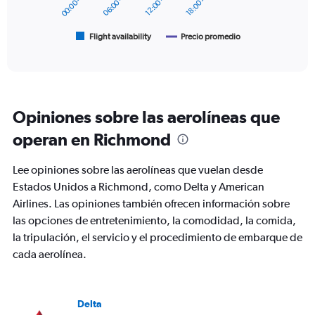
chart
has
1
Flight availability
Precio promedio
End
of
X
interactive
axis
chart
displaying
categories.
Range:
Opiniones sobre las aerolíneas que
6
categories.
operan en Richmond
The
chart
Lee opiniones sobre las aerolíneas que vuelan desde
has
2
Estados Unidos a Richmond, como Delta y American
Y
Airlines. Las opiniones también ofrecen información sobre
axes
las opciones de entretenimiento, la comodidad, la comida,
displaying
la tripulación, el servicio y el procedimiento de embarque de
Avg.
Price
cada aerolínea.
and
Number
of
flights.
Delta