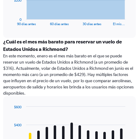
$200
chart
has
1
0
X
End
90 días antes
60 días antes
30 días antes
El mis…
of
axis
interactive
displaying
chart
categories.
¿Cuál es el mes más barato para reservar un vuelo de
Range:
Estados Unidos a Richmond?
91
En este momento, enero es el mes más barato en el que se puede
categories.
reservar un vuelo de Estados Unidos a Richmond (a un promedio de
The
$316). Actualmente, volar de Estados Unidos a Richmond en junio es el
chart
momento más caro (a un promedio de $429). Hay múltiples factores
has
que influyen en el precio de un vuelo, por lo que comparar aerolíneas,
1
aeropuertos de salida y horarios les brinda a los usuarios más opciones
Y
disponibles.
axis
displaying
values.
$600
Range:
Bar
Chart
0
graphic.
chart
with
to
$400
12
600.
bars.