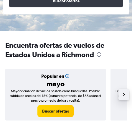
Buscar ofertas
Encuentra ofertas de vuelos de
Estados Unidos a Richmond
Popular en
mayo
Mayor demanda de vuelos basada en las búsquedas. Posible
Los precio
subida de precios del 15% (aumento potencial de $55 sobre el
de precio
precio promedio de ida y vuelta).
Buscar ofertas