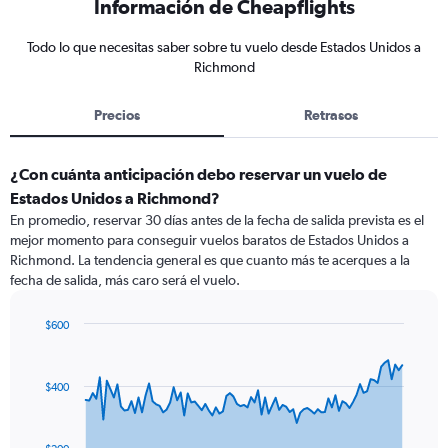
Información de Cheapflights
Todo lo que necesitas saber sobre tu vuelo desde Estados Unidos a
Richmond
Precios
Retrasos
¿Con cuánta anticipación debo reservar un vuelo de
Estados Unidos a Richmond?
En promedio, reservar 30 días antes de la fecha de salida prevista es el
mejor momento para conseguir vuelos baratos de Estados Unidos a
Richmond. La tendencia general es que cuanto más te acerques a la
fecha de salida, más caro será el vuelo.
$600
Chart
Chart
graphic.
with
91
$400
data
points.
The