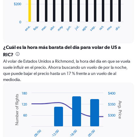
$200
The
chart
has
0
1
ene.
abr.
jul.
oct.
mar.
jun.
sep.
dic.
feb.
may.
ago.
nov.
X
End
of
axis
interactive
displaying
chart
categories.
¿Cuál es la hora más barata del día para volar de US a
Range:
RIC?
12
Al volar de Estados Unidos a Richmond, la hora del día en que se vuela
categories.
suele influir en el precio. Ahorra buscando un vuelo de por la noche,
The
que puede bajar el precio hasta un 17 % frente a un vuelo de al
chart
mediodía.
has
1
Y
180
$400
Number of flights
axis
Combination
Chart
Avg. Price
graphic.
chart
displaying
120
$350
with
values.
2
60
$300
Range:
data
0
series.
to
00:00 - 06:00
06:00 - 12:00
12:00 - 18:00
18:00 - 00:00
600.
The