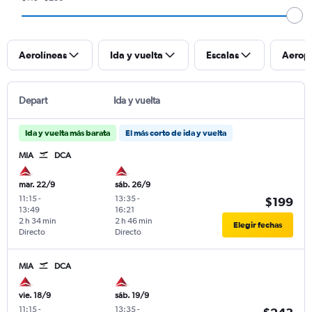
Aerolíneas
Ida y vuelta
Escalas
Aerop
Depart
Ida y vuelta
Ida y vuelta más barata
El más corto de ida y vuelta
MIA
DCA
mar. 22/9
sáb. 26/9
11:15
-
13:35
-
$199
13:49
16:21
2 h 34 min
2 h 46 min
Elegir fechas
Directo
Directo
MIA
DCA
vie. 18/9
sáb. 19/9
11:15
-
13:35
-