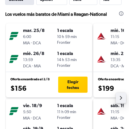
Los vuelos más baratos de Miami a Reagan-National
mar. 25/8
1 escala
mié. 16/
6:00
10 h 59 min
11:15
-
Frontier
-
MIA
DCA
MIA
DCA
mié. 26/8
1 escala
mié. 23
13:59
14 h 53 min
13:35
-
Frontier
-
DCA
MIA
DCA
MIA
Oferta encontrada el 3/8
Oferta encontrada 
Elegir
$156
$199
fechas
vie. 18/9
1 escala
sáb. 19/
5:50
11 h 09 min
11:15
-
Frontier
-
MIA
DCA
MIA
DCA
sáb. 19/9
1 escala
sáb. 26