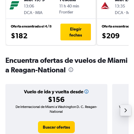
13:06
11 h 40 min
13:35
-
Frontier
-
DCA
MIA
DCA
MIA
Oferta encontrada el 4/8
Oferta encontrada 
Elegir
$182
$209
fechas
Encuentra ofertas de vuelos de Miami
a Reagan-National
Vuelo de ida y vuelta desde
$156
De Internacional de Miami a Washington D. C. Reagan-
Vuelo de 
National
Buscar ofertas