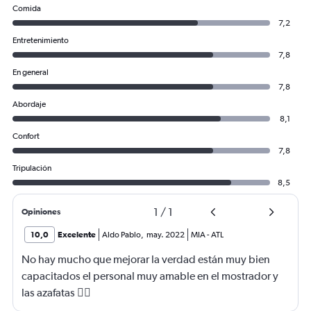
Comida
7,2
Entretenimiento
7,8
En general
7,8
Abordaje
8,1
Confort
7,8
Tripulación
8,5
1
/
1
Opiniones
10,0
Excelente
Aldo Pablo
,
may. 2022
MIA
-
ATL
No hay mucho que mejorar la verdad están muy bien
capacitados el personal muy amable en el mostrador y
las azafatas 👌🏼