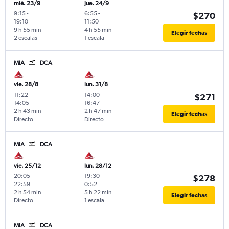
mié. 23/9
jue. 24/9
9:15
-
6:55
-
$270
19:10
11:50
9 h 55 min
4 h 55 min
Elegir fechas
2 escalas
1 escala
MIA
DCA
vie. 28/8
lun. 31/8
11:22
-
14:00
-
$271
14:05
16:47
2 h 43 min
2 h 47 min
Elegir fechas
Directo
Directo
MIA
DCA
vie. 25/12
lun. 28/12
20:05
-
19:30
-
$278
22:59
0:52
2 h 54 min
5 h 22 min
Elegir fechas
Directo
1 escala
MIA
DCA