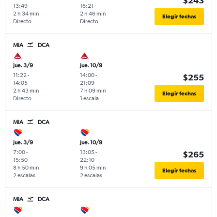
$243
13:49
16:21
2 h 34 min
2 h 46 min
Elegir fechas
Directo
Directo
MIA
DCA
jue. 3/9
jue. 10/9
11:22
-
14:00
-
$255
14:05
21:09
2 h 43 min
7 h 09 min
Elegir fechas
Directo
1 escala
MIA
DCA
jue. 3/9
jue. 10/9
7:00
-
13:05
-
$265
15:50
22:10
8 h 50 min
9 h 05 min
Elegir fechas
2 escalas
2 escalas
MIA
DCA