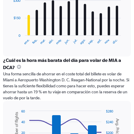
$300
12
bars.
$150
The
chart
has
0
1
ene.
feb.
mar.
abr.
may.
jun.
jul.
ago.
sep.
oct.
nov.
dic.
X
End
of
axis
interactive
displaying
chart
categories.
¿Cuál es la hora más barata del día para volar de MIA a
Range:
DCA?
12
Una forma sencilla de ahorrar en el coste total del billete es volar de
categories.
Miami a Aeropuerto Washington D. C. Reagan-National por la noche. Si
The
tienes la suficiente flexibilidad como para hacer esto, puedes esperar
chart
ahorrar hasta un 19 % en tu viaje en comparación con la reserva de un
has
vuelo de por la tarde.
1
Y
axis
60
$280
Number of flights
displaying
Combination
Chart
Avg. Price
graphic.
chart
values.
40
$240
with
Range:
2
0
20
$200