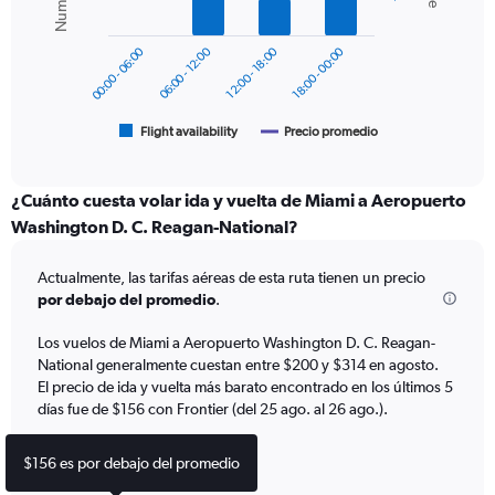
data
to
series.
450.
00:00 - 06:00
06:00 - 12:00
12:00 - 18:00
18:00 - 00:00
The
chart
has
1
Flight availability
Precio promedio
End
of
X
interactive
axis
chart
displaying
¿Cuánto cuesta volar ida y vuelta de Miami a Aeropuerto
categories.
Washington D. C. Reagan-National?
Range:
6
Actualmente, las tarifas aéreas de esta ruta tienen un precio
categories.
The
por debajo del promedio
.
chart
has
Los vuelos de Miami a Aeropuerto Washington D. C. Reagan-
2
National generalmente cuestan entre $200 y $314 en agosto.
Y
El precio de ida y vuelta más barato encontrado en los últimos 5
axes
días fue de $156 con Frontier (del 25 ago. al 26 ago.).
displaying
Avg.
$156 es por debajo del promedio
Price
and