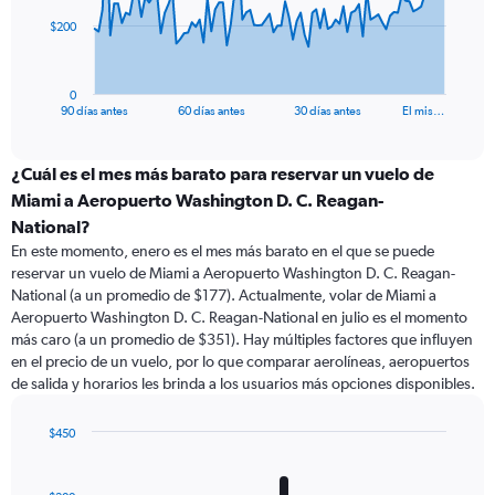
The
$200
chart
has
1
0
X
End
90 días antes
60 días antes
30 días antes
El mis…
of
axis
interactive
displaying
chart
categories.
¿Cuál es el mes más barato para reservar un vuelo de
Range:
Miami a Aeropuerto Washington D. C. Reagan-
91
National?
categories.
En este momento, enero es el mes más barato en el que se puede
The
reservar un vuelo de Miami a Aeropuerto Washington D. C. Reagan-
chart
National (a un promedio de $177). Actualmente, volar de Miami a
has
Aeropuerto Washington D. C. Reagan-National en julio es el momento
1
Y
más caro (a un promedio de $351). Hay múltiples factores que influyen
axis
en el precio de un vuelo, por lo que comparar aerolíneas, aeropuertos
displaying
de salida y horarios les brinda a los usuarios más opciones disponibles.
values.
Range:
$450
0
Bar
Chart
to
graphic.
chart
600.
with