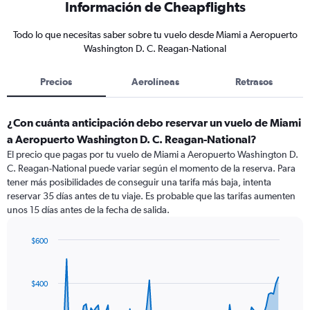
Información de Cheapflights
Todo lo que necesitas saber sobre tu vuelo desde Miami a Aeropuerto
Washington D. C. Reagan-National
Precios
Aerolíneas
Retrasos
¿Con cuánta anticipación debo reservar un vuelo de Miami
a Aeropuerto Washington D. C. Reagan-National?
El precio que pagas por tu vuelo de Miami a Aeropuerto Washington D.
C. Reagan-National puede variar según el momento de la reserva. Para
tener más posibilidades de conseguir una tarifa más baja, intenta
reservar 35 días antes de tu viaje. Es probable que las tarifas aumenten
unos 15 días antes de la fecha de salida.
$600
Chart
Chart
graphic.
with
91
$400
data
points.