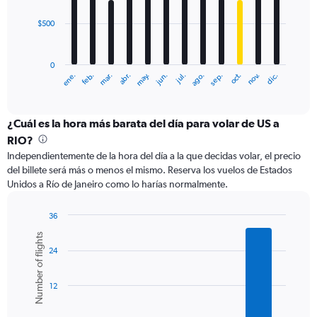
$500
The
chart
has
0
1
ene.
feb.
mar.
abr.
may.
jun.
jul.
ago.
sep.
oct.
nov.
dic.
X
End
of
axis
interactive
displaying
chart
categories.
¿Cuál es la hora más barata del día para volar de US a
Range:
RIO?
12
Independientemente de la hora del día a la que decidas volar, el precio
categories.
del billete será más o menos el mismo. Reserva los vuelos de Estados
The
Unidos a Río de Janeiro como lo harías normalmente.
chart
has
1
36
Y
Bar
Chart
Number of flights
graphic.
chart
axis
24
with
displaying
6
values.
bars.
Range:
12
0
The
to
chart