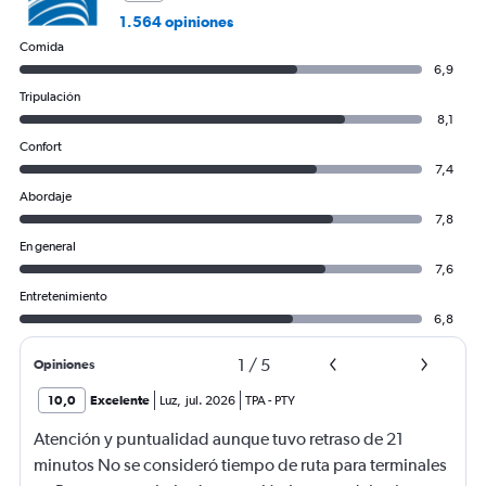
1.564 opiniones
Comida
6,9
Tripulación
8,1
Confort
7,4
Abordaje
7,8
En general
7,6
Entretenimiento
6,8
1
/
5
Opiniones
10,0
Excelente
Luz
,
jul. 2026
TPA
-
PTY
Atención y puntualidad aunque tuvo retraso de 21
minutos No se consideró tiempo de ruta para terminales