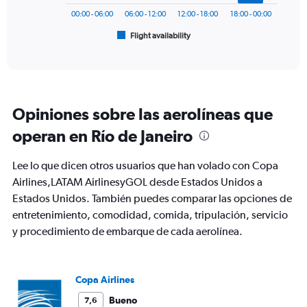
1500.
has
00:00 - 06:00
06:00 - 12:00
12:00 - 18:00
18:00 - 00:00
1
Flight availability
X
End
of
axis
interactive
displaying
chart
categories.
Range:
6
Opiniones sobre las aerolíneas que
categories.
The
operan en Río de Janeiro
chart
has
Lee lo que dicen otros usuarios que han volado con Copa
1
Y
Airlines,LATAM AirlinesyGOL desde Estados Unidos a
axis
Estados Unidos. También puedes comparar las opciones de
displaying
entretenimiento, comodidad, comida, tripulación, servicio
Number
y procedimiento de embarque de cada aerolínea.
of
flights.
Range:
0
Copa Airlines
to
36.
Bueno
7,6