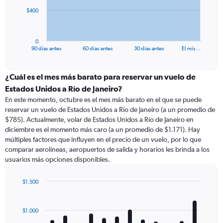
The
$400
chart
has
1
0
X
End
90 días antes
60 días antes
30 días antes
El mis…
of
axis
interactive
displaying
chart
categories.
¿Cuál es el mes más barato para reservar un vuelo de
Range:
Estados Unidos a Río de Janeiro?
91
En este momento, octubre es el mes más barato en el que se puede
categories.
reservar un vuelo de Estados Unidos a Río de Janeiro (a un promedio de
The
$785). Actualmente, volar de Estados Unidos a Río de Janeiro en
chart
diciembre es el momento más caro (a un promedio de $1.171). Hay
has
múltiples factores que influyen en el precio de un vuelo, por lo que
1
comparar aerolíneas, aeropuertos de salida y horarios les brinda a los
Y
usuarios más opciones disponibles.
axis
displaying
values.
$1.500
Range:
Bar
Chart
0
graphic.
chart
with
to
$1.000
12
1200.
bars.