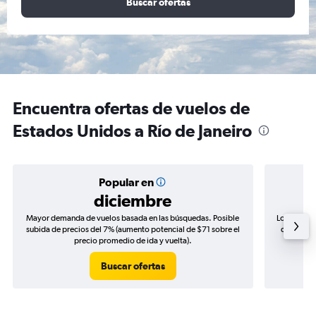
Buscar ofertas
Encuentra ofertas de vuelos de
Estados Unidos a Río de Janeiro
Popular en
diciembre
Mayor demanda de vuelos basada en las búsquedas. Posible
Los precio
subida de precios del 7% (aumento potencial de $71 sobre el
de precios
precio promedio de ida y vuelta).
Buscar ofertas