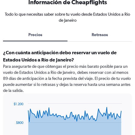
Información de Cheapflights
Todo lo que necesitas saber sobre tu vuelo desde Estados Unidos a Río
de Janeiro
Precios
Retrasos
¿Con cuánta anticipación debo reservar un vuelo de
Estados Unidos a Río de Janeiro?
Para asegurarte de que obtengas el precio más barato posible para un
vuelo de Estados Unidos a Río de Janeiro, debes reservar con al menos
89 días de anticipación a la fecha prevista del viaje. El precio de tu vuelo
puede aumentar si lo retrasas y dejas la reserva hasta una semana antes
de la salida.
$1.200
Chart
Chart
graphic.
with
91
$800
data
points.