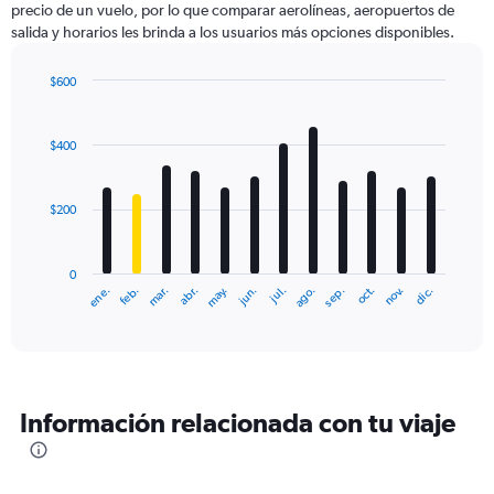
precio de un vuelo, por lo que comparar aerolíneas, aeropuertos de
1
salida y horarios les brinda a los usuarios más opciones disponibles.
Y
axis
displaying
$600
values.
Bar
Chart
Range:
graphic.
chart
with
0
$400
12
to
bars.
1200.
$200
The
chart
has
0
1
ene.
abr.
jul.
oct.
mar.
jun.
sep.
dic.
feb.
may.
ago.
nov.
X
End
of
axis
interactive
displaying
chart
categories.
Range:
12
Información relacionada con tu viaje
categories.
The
chart
has