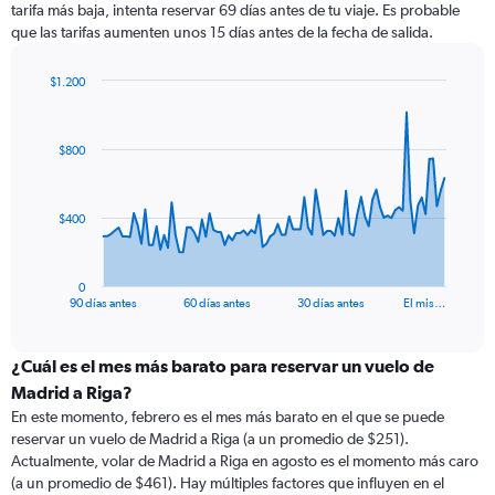
tarifa más baja, intenta reservar 69 días antes de tu viaje. Es probable
que las tarifas aumenten unos 15 días antes de la fecha de salida.
$1.200
Chart
Chart
graphic.
with
91
$800
data
points.
The
$400
chart
has
1
0
X
End
90 días antes
60 días antes
30 días antes
El mis…
of
axis
interactive
displaying
chart
categories.
¿Cuál es el mes más barato para reservar un vuelo de
Range:
Madrid a Riga?
91
En este momento, febrero es el mes más barato en el que se puede
categories.
reservar un vuelo de Madrid a Riga (a un promedio de $251).
The
Actualmente, volar de Madrid a Riga en agosto es el momento más caro
chart
(a un promedio de $461). Hay múltiples factores que influyen en el
has