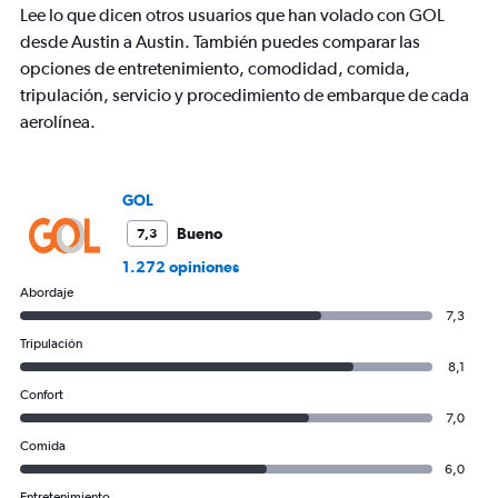
Lee lo que dicen otros usuarios que han volado con GOL
1
Y
desde Austin a Austin. También puedes comparar las
axis
opciones de entretenimiento, comodidad, comida,
displaying
tripulación, servicio y procedimiento de embarque de cada
values.
aerolínea.
Range:
0
to
1200.
GOL
Bueno
7,3
1.272 opiniones
Abordaje
7,3
Tripulación
8,1
Confort
7,0
Comida
6,0
Entretenimiento