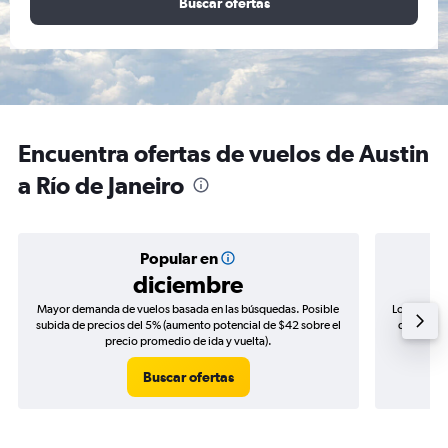
Buscar ofertas
Encuentra ofertas de vuelos de Austin
a Río de Janeiro
Popular en
diciembre
Mayor demanda de vuelos basada en las búsquedas. Posible
Los precio
subida de precios del 5% (aumento potencial de $42 sobre el
de precios
precio promedio de ida y vuelta).
Buscar ofertas