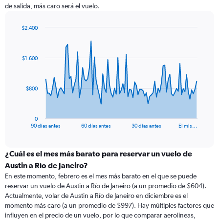
de salida, más caro será el vuelo.
$2.400
Chart
Chart
graphic.
with
91
$1.600
data
points.
The
$800
chart
has
1
0
X
End
90 días antes
60 días antes
30 días antes
El mis…
of
axis
interactive
displaying
chart
categories.
¿Cuál es el mes más barato para reservar un vuelo de
Range:
Austin a Río de Janeiro?
91
En este momento, febrero es el mes más barato en el que se puede
categories.
reservar un vuelo de Austin a Río de Janeiro (a un promedio de $604).
The
Actualmente, volar de Austin a Río de Janeiro en diciembre es el
chart
momento más caro (a un promedio de $997). Hay múltiples factores que
has
influyen en el precio de un vuelo, por lo que comparar aerolíneas,
1