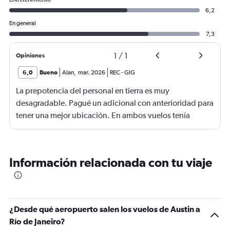
6,2
En general
7,3
1
/
1
Opiniones
6,0
Bueno
Alan
,
mar. 2026
REC
-
GIG
La prepotencia del personal en tierra es muy
desagradable. Pagué un adicional con anterioridad para
tener una mejor ubicación. En ambos vuelos tenía
originalmente asientos en la fila 32, grupo 4 de
embarque. Pagando un adicional, conseguí la fila 3 y
grupo 2 de embarque para el vuelo de Recife a Rio, pero
Información relacionada con tu viaje
para el vuelo de Río a Asunción, no pude conseguir más
adelante de la fila 11, pero igualmente pagando el
adicional, me dejaron en el grupo de embarque 4 y con
eso me obligaron a despachar innecesariamente mi carry
¿Desde qué aeropuerto salen los vuelos de Austin a
on. Justamente viajo con Carry on para no despachar por
Río de Janeiro?
2 razones, Una es por poder salir rápidamente del