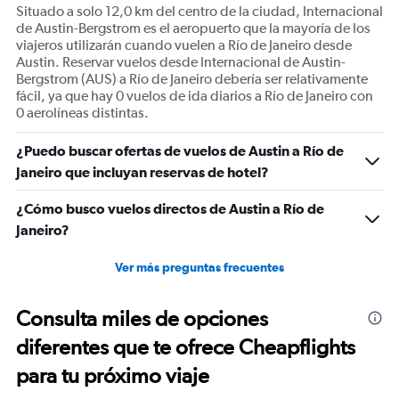
Situado a solo 12,0 km del centro de la ciudad, Internacional
aeropuerto y no tener que quedarme a esperar el
de Austin-Bergstrom es el aeropuerto que la mayoría de los
equipaje, ya otra es por el maltrato que sufre el equipaje
viajeros utilizarán cuando vuelen a Río de Janeiro desde
por parte del personal de aeropuerto. Tanto a la ida
Austin. Reservar vuelos desde Internacional de Austin-
Bergstrom (AUS) a Río de Janeiro debería ser relativamente
como a la vuelta, los compartimientos de arriba del
fácil, ya que hay 0 vuelos de ida diarios a Río de Janeiro con
avión estaban prácticamente vacios, o sea que la
0 aerolíneas distintas.
medida de despachar los equipaje es un capricho de la
aerolínea. Sumado a que yo pague un adicional, e igual
¿Puedo buscar ofertas de vuelos de Austin a Río de
me mantuvieron en el grupo 4.. Independientemente a
Janeiro que incluyan reservas de hotel?
eso, amablemente de indique a la persona que atendía
en el embarque, qué yo deseaba llevar conmigo el
¿Cómo busco vuelos directos de Austin a Río de
equipaje debido a que tenía cosas de valor en el, en
Janeiro?
todo amanazante me dijo que si no despachaba mi carry
Ver más preguntas frecuentes
on, no iba a abordar el vuelo, y que si quería, podía abrir
mi carry on y sacar las cosas de valor. Muy mala
Consulta miles de opciones
experiencia, si en el futuro tengo otra opciones para
llegar a destino, definitivamente no volvería a usar Gol.
diferentes que te ofrece Cheapflights
para tu próximo viaje