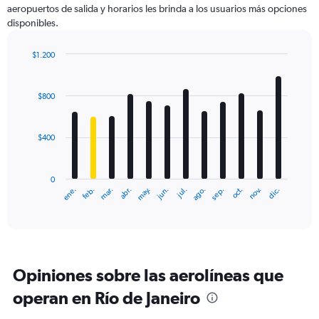
aeropuertos de salida y horarios les brinda a los usuarios más opciones
Y
disponibles.
axis
displaying
values.
$1.200
Range:
Bar
Chart
0
graphic.
chart
with
to
$800
12
2400.
bars.
$400
The
chart
has
0
1
ene.
feb.
mar.
abr.
may.
jun.
jul.
ago.
sep.
oct.
nov.
dic.
X
End
of
axis
interactive
displaying
chart
categories.
Range:
12
Opiniones sobre las aerolíneas que
categories.
The
operan en Río de Janeiro
chart
has