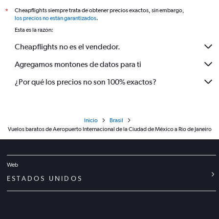
Cheapflights siempre trata de obtener precios exactos, sin embargo,
*
los precios no están garantizados
.
Esta es la razón:
Cheapflights no es el vendedor.
Agregamos montones de datos para ti
¿Por qué los precios no son 100% exactos?
Inicio
Brasil
Vuelos baratos de Aeropuerto Internacional de la Ciudad de México a Río de Janeiro
Web
ESTADOS UNIDOS