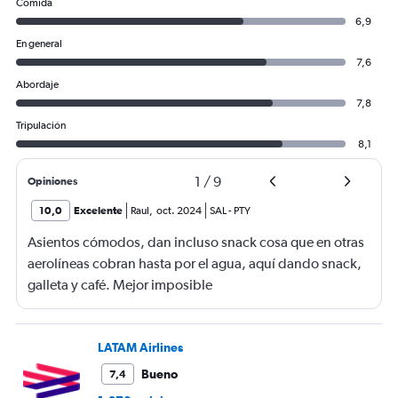
Comida
6,9
En general
7,6
Abordaje
7,8
Tripulación
8,1
1
/
9
Opiniones
10,0
Excelente
Raul
,
oct. 2024
SAL
-
PTY
Asientos cómodos, dan incluso snack cosa que en otras
aerolíneas cobran hasta por el agua, aquí dando snack,
galleta y café. Mejor imposible
LATAM Airlines
Bueno
7,4