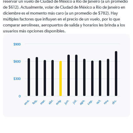
reservar un vuelo de Ciudad de México a Río de Janeiro (a un promedio
The
de $612). Actualmente, volar de Ciudad de México a Río de Janeiro en
chart
diciembre es el momento más caro (a un promedio de $782). Hay
has
múltiples factores que influyen en el precio de un vuelo, por lo que
1
comparar aerolíneas, aeropuertos de salida y horarios les brinda a los
Y
usuarios más opciones disponibles.
axis
displaying
values.
$900
Range:
Bar
Chart
0
graphic.
chart
with
to
$600
12
1200.
bars.
$300
The
chart
has
0
1
ene.
abr.
jul.
oct.
mar.
jun.
sep.
dic.
feb.
may.
ago.
nov.
X
End
of
axis
interactive
displaying
chart
categories.
Range:
12