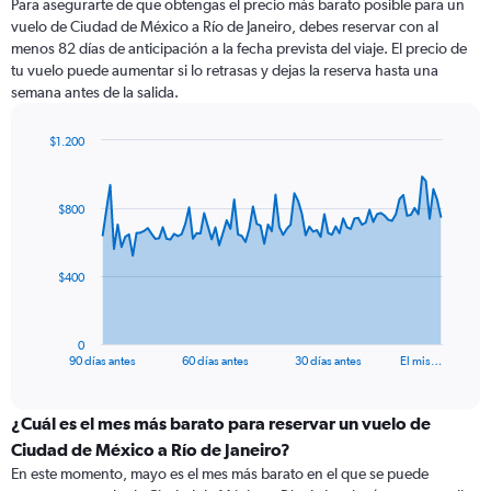
Para asegurarte de que obtengas el precio más barato posible para un
vuelo de Ciudad de México a Río de Janeiro, debes reservar con al
menos 82 días de anticipación a la fecha prevista del viaje. El precio de
tu vuelo puede aumentar si lo retrasas y dejas la reserva hasta una
semana antes de la salida.
$1.200
Chart
Chart
graphic.
with
91
$800
data
points.
The
$400
chart
has
1
0
X
End
90 días antes
60 días antes
30 días antes
El mis…
of
axis
interactive
displaying
chart
categories.
¿Cuál es el mes más barato para reservar un vuelo de
Range:
Ciudad de México a Río de Janeiro?
91
En este momento, mayo es el mes más barato en el que se puede
categories.