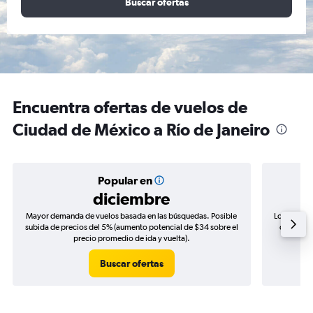
Buscar ofertas
Encuentra ofertas de vuelos de
Ciudad de México a Río de Janeiro
Popular en
diciembre
Mayor demanda de vuelos basada en las búsquedas. Posible
Los precio
subida de precios del 5% (aumento potencial de $34 sobre el
de precio
precio promedio de ida y vuelta).
Buscar ofertas