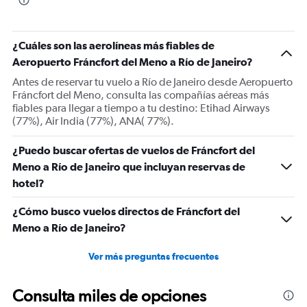
chart
has
1
¿Cuáles son las aerolíneas más fiables de
Y
Aeropuerto Fráncfort del Meno a Río de Janeiro?
axis
displaying
Antes de reservar tu vuelo a Río de Janeiro desde Aeropuerto
Number
Fráncfort del Meno, consulta las compañías aéreas más
of
fiables para llegar a tiempo a tu destino: Etihad Airways
flights.
(77%), Air India (77%), ANA( 77%).
Range:
0
¿Puedo buscar ofertas de vuelos de Fráncfort del
to
Meno a Río de Janeiro que incluyan reservas de
60.
hotel?
¿Cómo busco vuelos directos de Fráncfort del
Meno a Río de Janeiro?
Ver más preguntas frecuentes
Consulta miles de opciones