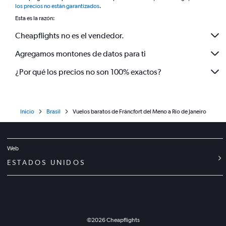
los precios no están garantizados
.
Esta es la razón:
Cheapflights no es el vendedor.
Agregamos montones de datos para ti
¿Por qué los precios no son 100% exactos?
Inicio
Brasil
Vuelos baratos de Fráncfort del Meno a Río de Janeiro
Web
ESTADOS UNIDOS
©
2026
Cheapflights