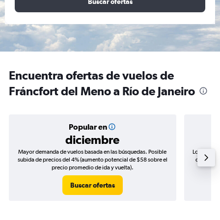
Buscar ofertas
Encuentra ofertas de vuelos de
Fráncfort del Meno a Río de Janeiro
Popular en
diciembre
Mayor demanda de vuelos basada en las búsquedas. Posible
Los precio
subida de precios del 4% (aumento potencial de $58 sobre el
de precios
precio promedio de ida y vuelta).
Buscar ofertas