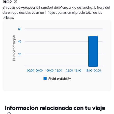
Range:
RIO?
12
Si vuelas de Aeropuerto Fráncfort del Meno a Río de Janeiro, la hora del
categories.
día en que decidas volar no influye apenas en el precio total de los
The
billetes.
chart
has
1
60
Y
Bar
Chart
Number of flights
graphic.
chart
axis
40
with
displaying
6
values.
bars.
Range:
20
0
The
to
chart
1800.
has
00:00 - 06:00
06:00 - 12:00
12:00 - 18:00
18:00 - 00:00
1
Flight availability
X
End
of
axis
interactive
displaying
chart
categories.
Range:
6
Información relacionada con tu viaje
categories.
The