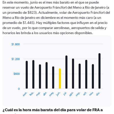
En este momento, junio es el mes más barato en el que se puede
categories.
reservar un vuelo de Aeropuerto Fráncfort del Meno a Río de Janeiro (a
The
un promedio de $823). Actualmente, volar de Aeropuerto Fráncfort del
chart
Meno a Río de Janeiro en diciembre es el momento más caro (a un
has
promedio de $1.445). Hay múltiples factores que influyen en el precio
1
de un vuelo, por lo que comparar aerolíneas, aeropuertos de salida y
Y
horarios les brinda a los usuarios más opciones disponibles.
axis
displaying
values.
$1.800
Range:
Bar
Chart
0
graphic.
chart
with
to
$1.200
12
2400.
bars.
$600
The
chart
has
0
1
ene.
feb.
mar.
abr.
may.
jun.
jul.
ago.
sep.
oct.
nov.
dic.
X
End
of
axis
interactive
displaying
chart
categories.
¿Cuál es la hora más barata del día para volar de FRA a