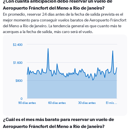
¿Con cuánta anticipación debo reservar un vuelo de
Aeropuerto Fráncfort del Meno a Río de Janeiro?
En promedio, reservar 24 días antes de la fecha de salida prevista es el
mejor momento para conseguir vuelos baratos de Aeropuerto Fráncfort
del Meno a Río de Janeiro. La tendencia general es que cuanto más te
acerques a la fecha de salida, más caro será el vuelo.
$2.400
Chart
Chart
graphic.
with
91
$1.600
data
points.
The
$800
chart
has
1
0
X
End
90 días antes
60 días antes
30 días antes
El mis…
of
axis
interactive
displaying
chart
categories.
¿Cuál es el mes más barato para reservar un vuelo de
Range:
Aeropuerto Fráncfort del Meno a Río de Janeiro?
91