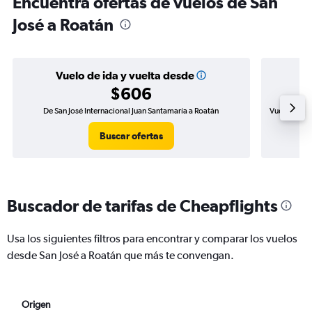
Encuentra ofertas de vuelos de San
José a Roatán
Vuelo de ida y vuelta desde
$606
De San José Internacional Juan Santamaría a Roatán
Vuelo de ida
Buscar ofertas
Buscador de tarifas de Cheapflights
Usa los siguientes filtros para encontrar y comparar los vuelos
desde San José a Roatán que más te convengan.
Origen