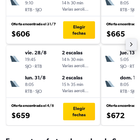
9:10
14 h 30 min
8:05
-
Varias aerolíneas
-
RTB
SJO
RTB
SJO
Oferta encontrada el 31/7
Oferta encontrada 
Elegir
$606
$665
fechas
vie. 28/8
2 escalas
jue. 13/
19:45
14 h 30 min
5:05
-
Varias aerolíneas
-
SJO
RTB
SJO
RTB
lun. 31/8
2 escalas
dom. 16
8:05
15 h 35 min
8:05
-
Varias aerolíneas
-
RTB
SJO
RTB
SJO
Oferta encontrada el 4/8
Oferta encontrada 
Elegir
$659
$672
fechas