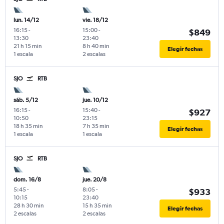
lun. 14/12
vie. 18/12
16:15
-
15:00
-
$849
13:30
23:40
21 h 15 min
8 h 40 min
Elegir fechas
1 escala
2 escalas
SJO
RTB
sáb. 5/12
jue. 10/12
16:15
-
15:40
-
$927
10:50
23:15
18 h 35 min
7 h 35 min
Elegir fechas
1 escala
1 escala
SJO
RTB
dom. 16/8
jue. 20/8
5:45
-
8:05
-
$933
10:15
23:40
28 h 30 min
15 h 35 min
Elegir fechas
2 escalas
2 escalas