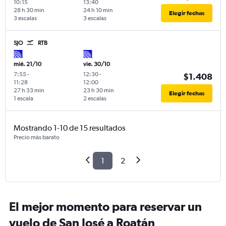
10:15
13:40
28 h 30 min
24 h 10 min
Elegir fechas
3 escalas
3 escalas
SJO
RTB
mié. 21/10
vie. 30/10
7:55
-
12:30
-
$1.408
11:28
12:00
27 h 33 min
23 h 30 min
Elegir fechas
1 escala
2 escalas
Mostrando 1-10 de 15 resultados
Precio más barato
1
2
El mejor momento para reservar un
vuelo de San José a Roatán