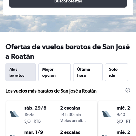
Buscar ofertas
Ofertas de vuelos baratos de San José
a Roatán
Más
Mejor
Última
Solo
baratos
opción
hora
ida
Los vuelos más baratos de San José a Roatán
sáb. 29/8
2 escalas
mié. 26
19:45
14 h 30 min
9:40
-
Varias aerolíneas
-
SJO
RTB
SJO
RTB
mar. 1/9
2 escalas
mié. 2/9