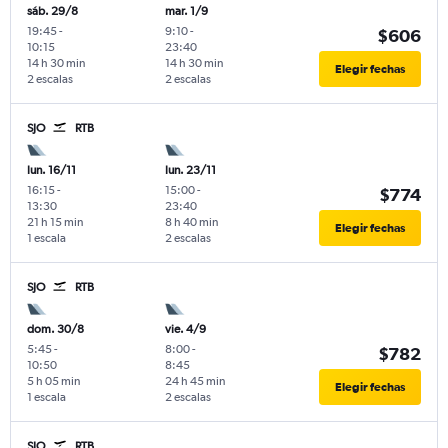
sáb. 29/8
mar. 1/9
19:45
-
9:10
-
$606
10:15
23:40
14 h 30 min
14 h 30 min
Elegir fechas
2 escalas
2 escalas
SJO
RTB
lun. 16/11
lun. 23/11
16:15
-
15:00
-
$774
13:30
23:40
21 h 15 min
8 h 40 min
Elegir fechas
1 escala
2 escalas
SJO
RTB
dom. 30/8
vie. 4/9
5:45
-
8:00
-
$782
10:50
8:45
5 h 05 min
24 h 45 min
Elegir fechas
1 escala
2 escalas
SJO
RTB