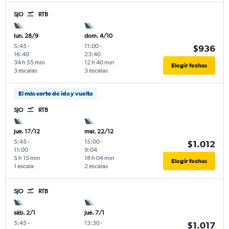
SJO
RTB
lun. 28/9
dom. 4/10
5:45
-
11:00
-
$936
16:40
23:40
34 h 55 min
12 h 40 min
Elegir fechas
3 escalas
3 escalas
El más corto de ida y vuelta
SJO
RTB
jue. 17/12
mar. 22/12
5:45
-
15:00
-
$1.012
11:00
9:04
5 h 15 min
18 h 04 min
Elegir fechas
1 escala
2 escalas
SJO
RTB
sáb. 2/1
jue. 7/1
5:45
-
13:30
-
$1.017