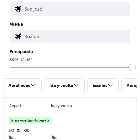
Vuela a
Presupuesto
$526 - $1.462
Aerolíneas
Ida y vuelta
Escalas
Aerop
Depart
Ida y vuelta
Ida y vuelta más barata
SJO
RTB