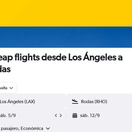
ap flights desde Los Ángeles a
das
uelta
sáb. 5/9
sáb. 12/9
1 pasajero, Económica