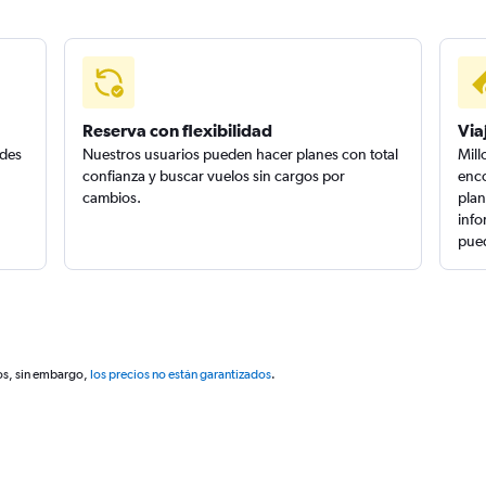
Reserva con flexibilidad
Via
edes
Nuestros usuarios pueden hacer planes con total
Mill
confianza y buscar vuelos sin cargos por
enco
cambios.
plan
info
pued
os, sin embargo,
los precios no están garantizados
.