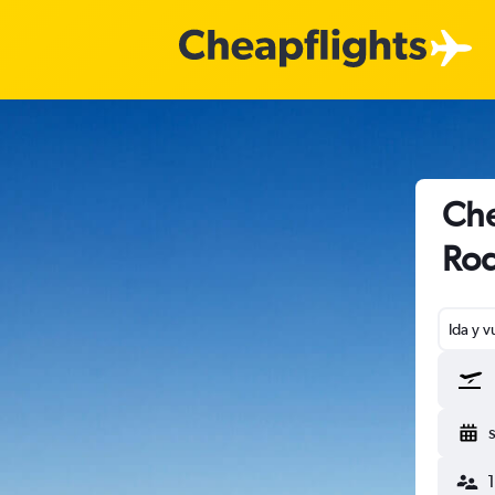
Che
Ro
Ida y v