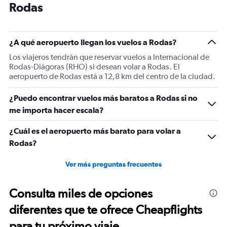
categories.
Rodas
The
chart
has
1
¿A qué aeropuerto llegan los vuelos a Rodas?
Y
Los viajeros tendrán que reservar vuelos a Internacional de
axis
Rodas-Diágoras (RHO) si desean volar a Rodas. El
displaying
aeropuerto de Rodas está a 12,8 km del centro de la ciudad.
values.
Range:
10
¿Puedo encontrar vuelos más baratos a Rodas si no
to
me importa hacer escala?
30.
¿Cuál es el aeropuerto más barato para volar a
Rodas?
Ver más preguntas frecuentes
Consulta miles de opciones
diferentes que te ofrece Cheapflights
para tu próximo viaje