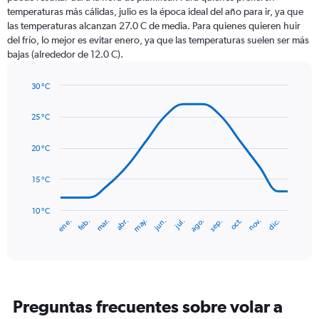
categories.
temperaturas más cálidas, julio es la época ideal del año para ir, ya que
The
las temperaturas alcanzan 27.0 C de media. Para quienes quieren huir
chart
del frío, lo mejor es evitar enero, ya que las temperaturas suelen ser más
has
bajas (alrededor de 12.0 C).
1
Y
axis
30 °C
Line
displaying
Chart
graphic.
chart
values.
25 °C
with
Range:
14
0
data
20 °C
to
points.
120.
15 °C
The
chart
has
10 °C
mar.
jun.
sep.
dic.
ene.
abr.
jul.
oct.
feb.
may.
ago.
nov.
1
End
of
X
interactive
axis
chart
displaying
categories.
Range:
Preguntas frecuentes sobre volar a
14