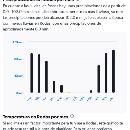
En cuanto a las lluvias, en Rodas hay unas precipitaciones de a partir de
0.0 - 102.0 mm al mes. diciembre suele ser el mes más lluvioso, ya que
las precipitaciones pueden alcanzar 102.0 mm. julio suele ser la época
con menos lluvias en Rodas, con unas precipitaciones de
aproximadamente 0.0 mm.
120 mm
Bar
Chart
graphic.
chart
with
80 mm
12
bars.
40 mm
The
chart
has
0 mm
1
ene.
abr.
jul.
oct.
mar.
jun.
sep.
dic.
feb.
may.
ago.
nov.
X
End
of
axis
interactive
displaying
chart
categories.
Temperatura en Rodas por mes
Range:
Si el clima es un factor importante para tu viaje a Rodas, este gráfico te
12
puede resultar útil a la hora de planificar. Para quienes prefieren