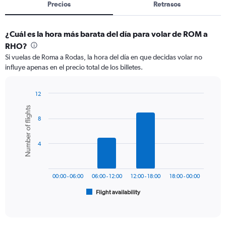
Precios
Retrasos
¿Cuál es la hora más barata del día para volar de ROM a
RHO?
Si vuelas de Roma a Rodas, la hora del día en que decidas volar no
influye apenas en el precio total de los billetes.
12
Bar
Chart
Number of flights
graphic.
chart
8
with
6
bars.
4
The
chart
has
00:00 - 06:00
06:00 - 12:00
12:00 - 18:00
18:00 - 00:00
1
Flight availability
X
End
of
axis
interactive
displaying
chart
categories.