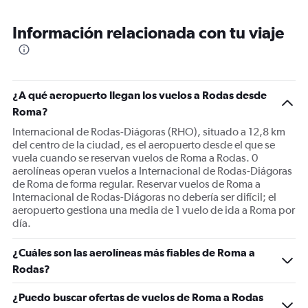
Range:
6
Información relacionada con tu viaje
categories.
The
chart
has
1
¿A qué aeropuerto llegan los vuelos a Rodas desde
Y
Roma?
axis
displaying
Internacional de Rodas-Diágoras (RHO), situado a 12,8 km
Number
del centro de la ciudad, es el aeropuerto desde el que se
of
vuela cuando se reservan vuelos de Roma a Rodas. 0
flights.
aerolíneas operan vuelos a Internacional de Rodas-Diágoras
Range:
de Roma de forma regular. Reservar vuelos de Roma a
0
Internacional de Rodas-Diágoras no debería ser difícil; el
to
aeropuerto gestiona una media de 1 vuelo de ida a Roma por
12.
día.
¿Cuáles son las aerolíneas más fiables de Roma a
Rodas?
¿Puedo buscar ofertas de vuelos de Roma a Rodas