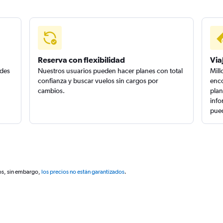
Reserva con flexibilidad
Via
edes
Nuestros usuarios pueden hacer planes con total
Mill
confianza y buscar vuelos sin cargos por
enco
cambios.
plan
info
pued
os, sin embargo,
los precios no están garantizados
.