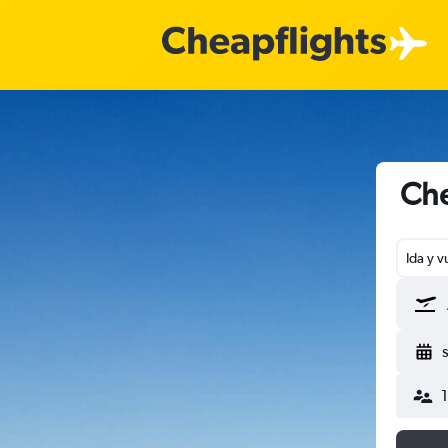
Che
Ida y v