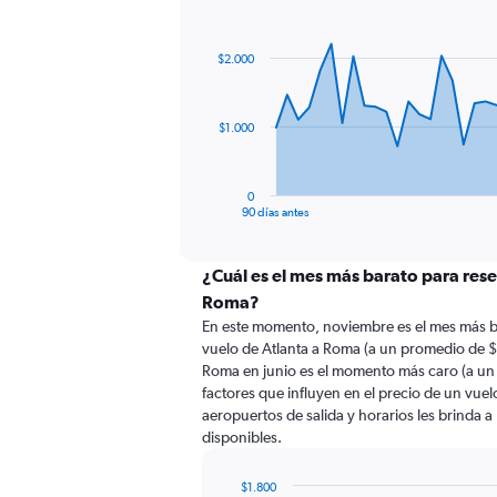
Chart
Chart
graphic.
with
91
$2.000
data
points.
The
$1.000
chart
has
1
0
X
End
90 días antes
of
axis
interactive
displaying
chart
categories.
¿Cuál es el mes más barato para rese
Range:
Roma?
91
En este momento, noviembre es el mes más b
categories.
vuelo de Atlanta a Roma (a un promedio de $
The
Roma en junio es el momento más caro (a un
chart
factores que influyen en el precio de un vue
has
aeropuertos de salida y horarios les brinda 
1
disponibles.
Y
axis
displaying
$1.800