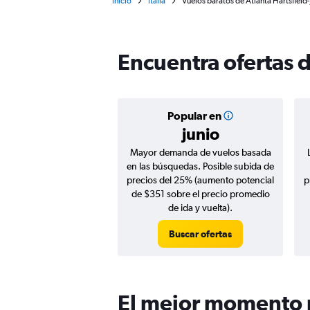
Inicio
Italia
Vuelos baratos de Atlanta Hartsfiel
Encuentra ofertas 
Popular en
junio
Mayor demanda de vuelos basada
en las búsquedas. Posible subida de
precios del 25% (aumento potencial
p
de $351 sobre el precio promedio
de ida y vuelta).
Buscar ofertas
El mejor momento p