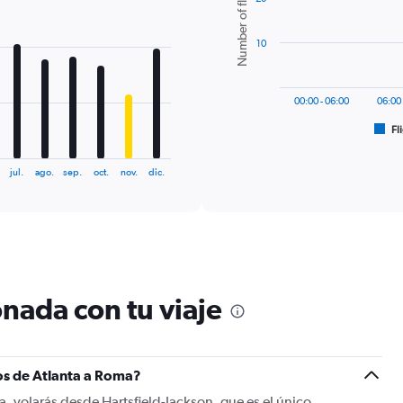
Number of flights
6
bars.
10
The
chart
has
00:00 - 06:00
06:00 
1
Fl
X
End
of
axis
interactive
displaying
chart
jul.
ago.
sep.
oct.
nov.
dic.
categories.
Range:
6
categories.
The
chart
has
nada con tu viaje
1
Y
axis
displaying
Number
os de Atlanta a Roma?
of
a, volarás desde Hartsfield-Jackson, que es el único