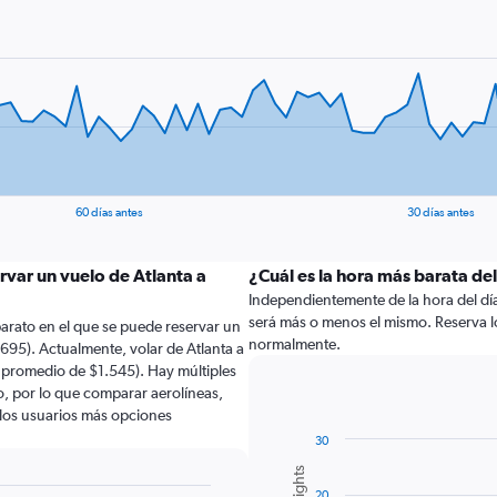
60 días antes
30 días antes
rvar un vuelo de Atlanta a
¿Cuál es la hora más barata de
Independientemente de la hora del día a
será más o menos el mismo. Reserva l
arato en el que se puede reservar un
normalmente.
695). Actualmente, volar de Atlanta a
 promedio de $1.545). Hay múltiples
lo, por lo que comparar aerolíneas,
a los usuarios más opciones
30
Bar
Chart
graphic.
chart
20
with