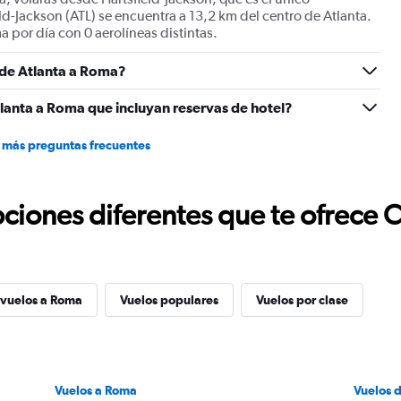
flights.
ld-Jackson (ATL) se encuentra a 13,2 km del centro de Atlanta.
Range:
 por día con 0 aerolíneas distintas.
0
to
s de Atlanta a Roma?
30.
lanta a Roma que incluyan reservas de hotel?
 más preguntas frecuentes
ciones diferentes que te ofrece 
 vuelos a Roma
Vuelos populares
Vuelos por clase
Vuelos a Roma
Vuelos 