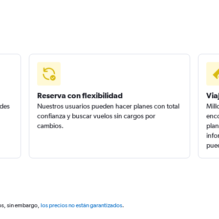
Reserva con flexibilidad
Via
edes
Nuestros usuarios pueden hacer planes con total
Mill
confianza y buscar vuelos sin cargos por
enco
cambios.
plan
info
pued
os, sin embargo,
los precios no están garantizados
.