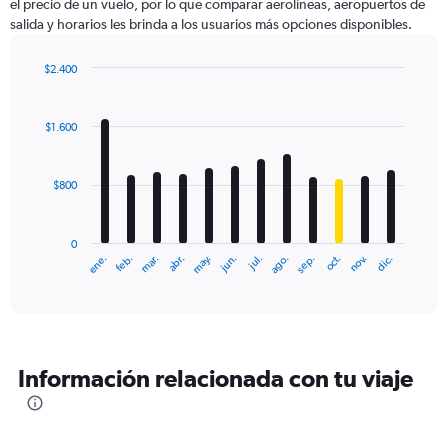
el precio de un vuelo, por lo que comparar aerolíneas, aeropuertos de
salida y horarios les brinda a los usuarios más opciones disponibles.
$2.400
Bar
Chart
graphic.
chart
with
$1.600
12
bars.
$800
The
chart
has
0
1
ene.
feb.
mar.
abr.
may.
jun.
jul.
ago.
sep.
oct.
nov.
dic.
X
End
of
axis
interactive
displaying
chart
categories.
Range:
12
Información relacionada con tu viaje
categories.
The
chart
has