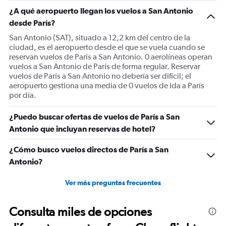
1
¿A qué aeropuerto llegan los vuelos a San Antonio
Y
desde París?
axis
displaying
San Antonio (SAT), situado a 12,2 km del centro de la
values.
ciudad, es el aeropuerto desde el que se vuela cuando se
Range:
reservan vuelos de París a San Antonio. 0 aerolíneas operan
0
vuelos a San Antonio de París de forma regular. Reservar
to
vuelos de París a San Antonio no debería ser difícil; el
2400.
aeropuerto gestiona una media de 0 vuelos de ida a París
por día.
¿Puedo buscar ofertas de vuelos de París a San
Antonio que incluyan reservas de hotel?
¿Cómo busco vuelos directos de París a San
Antonio?
Ver más preguntas frecuentes
Consulta miles de opciones