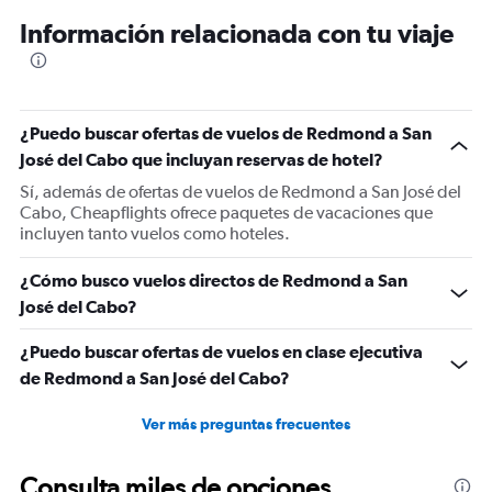
12
Información relacionada con tu viaje
categories.
The
chart
has
1
¿Puedo buscar ofertas de vuelos de Redmond a San
Y
José del Cabo que incluyan reservas de hotel?
axis
displaying
Sí, además de ofertas de vuelos de Redmond a San José del
values.
Cabo, Cheapflights ofrece paquetes de vacaciones que
Range:
incluyen tanto vuelos como hoteles.
0
to
¿Cómo busco vuelos directos de Redmond a San
900.
José del Cabo?
¿Puedo buscar ofertas de vuelos en clase ejecutiva
de Redmond a San José del Cabo?
Ver más preguntas frecuentes
Consulta miles de opciones