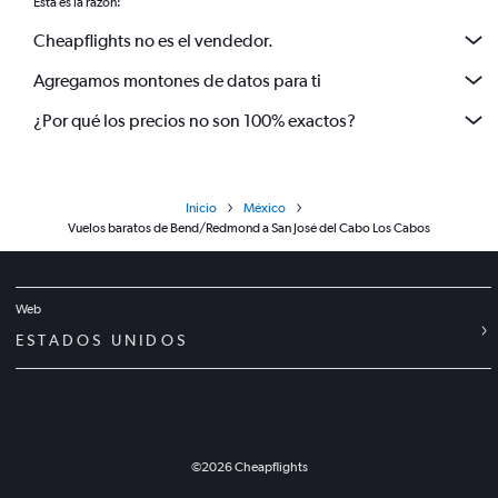
Esta es la razón:
Cheapflights no es el vendedor.
Agregamos montones de datos para ti
¿Por qué los precios no son 100% exactos?
Inicio
México
Vuelos baratos de Bend/Redmond a San José del Cabo Los Cabos
Web
ESTADOS UNIDOS
©
2026
Cheapflights