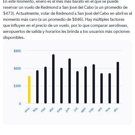
En este momento, enero es el mes más barato en el que se puede
reservar un vuelo de Redmond a San José del Cabo (a un promedio de
$473). Actualmente, volar de Redmond a San José del Cabo en abril es el
momento más caro (a un promedio de $846). Hay múltiples factores
que influyen en el precio de un vuelo, por lo que comparar aerolíneas,
aeropuertos de salida y horarios les brinda a los usuarios más opciones
disponibles.
$900
Bar
Chart
graphic.
chart
with
$600
12
bars.
$300
The
chart
has
0
1
ene.
abr.
jul.
oct.
mar.
jun.
sep.
dic.
feb.
may.
ago.
nov.
X
End
of
axis
interactive
displaying
chart
categories.
Range: