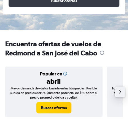
Buscar ofertas
Encuentra ofertas de vuelos de
Redmond a San José del Cabo
Popular en
abril
Mayor demanda de vuelos basada en las búsquedas. Posible
Los precio
subida de precios del 9% (aumento potencial de $69 sobre el
de precios
precio promedio de ida y vuelta).
Buscar ofertas