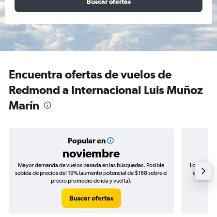
Buscar ofertas
Encuentra ofertas de vuelos de
Redmond a Internacional Luis Muñoz
Marín
Popular en
noviembre
Mayor demanda de vuelos basada en las búsquedas. Posible
Los precio
subida de precios del 19% (aumento potencial de $188 sobre el
de precios
precio promedio de ida y vuelta).
Buscar ofertas