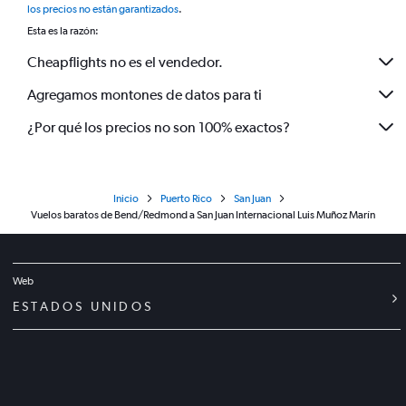
los precios no están garantizados
.
Esta es la razón:
Cheapflights no es el vendedor.
Agregamos montones de datos para ti
¿Por qué los precios no son 100% exactos?
Inicio
Puerto Rico
San Juan
Vuelos baratos de Bend/Redmond a San Juan Internacional Luis Muñoz Marín
Web
ESTADOS UNIDOS