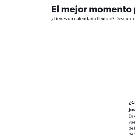
El mejor momento p
¿Tienes un calendario flexible? Descubre
¿C
Jos
En 
vue
de 
de 