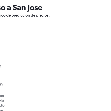
o a San Jose
fico de predicción de precios.
e
an
 un
olar
dio
que