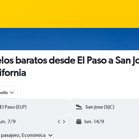
los baratos desde El Paso a San J
ifornia
uelta
lun. 7/9
lun. 14/9
1 pasajero, Económica