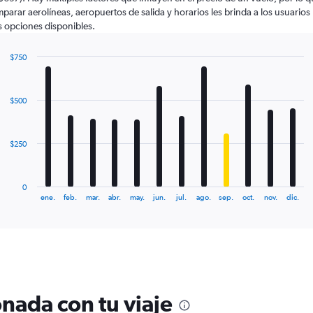
parar aerolíneas, aeropuertos de salida y horarios les brinda a los usuarios
 opciones disponibles.
$750
Bar
Chart
graphic.
chart
with
$500
12
bars.
The
$250
chart
has
1
0
X
End
ene.
feb.
mar.
abr.
may.
jun.
jul.
ago.
sep.
oct.
nov.
dic.
of
axis
interactive
displaying
chart
categories.
Range:
12
categories.
The
nada con tu viaje
chart