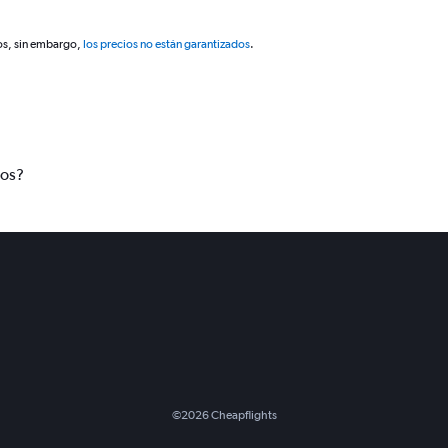
os, sin embargo,
los precios no están garantizados
.
tos?
©
2026
Cheapflights