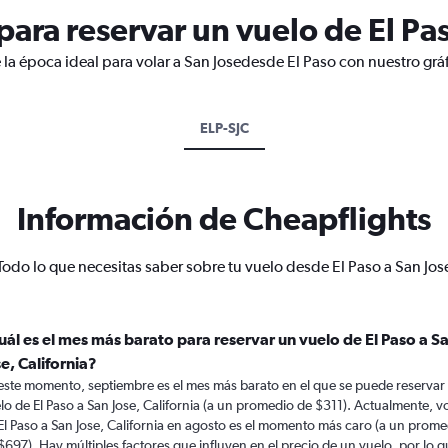
ara reservar un vuelo de El Pas
 la época ideal para volar a San Josedesde El Paso con nuestro grá
ELP-SJC
Información de Cheapflights
Todo lo que necesitas saber sobre tu vuelo desde El Paso a San Jos
uál es el mes más barato para reservar un vuelo de El Paso a S
e, California?
este momento, septiembre es el mes más barato en el que se puede reservar
lo de El Paso a San Jose, California (a un promedio de $311). Actualmente, v
El Paso a San Jose, California en agosto es el momento más caro (a un prome
$697). Hay múltiples factores que influyen en el precio de un vuelo, por lo 