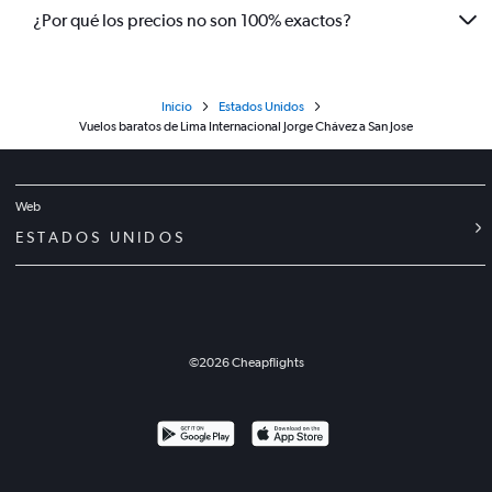
¿Por qué los precios no son 100% exactos?
Inicio
Estados Unidos
Vuelos baratos de Lima Internacional Jorge Chávez a San Jose
Web
ESTADOS UNIDOS
©
2026
Cheapflights