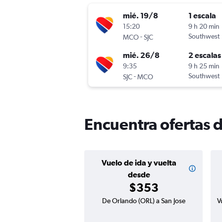
mié. 19/8
1 escala
15:20
9 h 20 min
-
Southwest
MCO
SJC
mié. 26/8
2 escalas
9:35
9 h 25 min
-
Southwest
SJC
MCO
Encuentra ofertas 
Vuelo de ida y vuelta
desde
$353
De Orlando (ORL) a San Jose
V