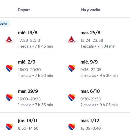
Depart
Ida y vuelta
uelta
mié. 19/8
mar. 25/8
17:28
-
22:13
13:24
-
23:58
1 escala
7 h 45 min
1 escala
7 h 34 min
mié. 2/9
mié. 9/9
16:00
-
20:30
9:35
-
22:05
1 escala
7 h 30 min
2 escalas
9 h 30 min
mar. 29/9
mar. 6/10
16:00
-
20:35
9:30
-
21:35
1 escala
7 h 35 min
2 escalas
9 h 05 min
jue. 19/11
mar. 1/12
8:50
-
14:50
15:05
-
0:40