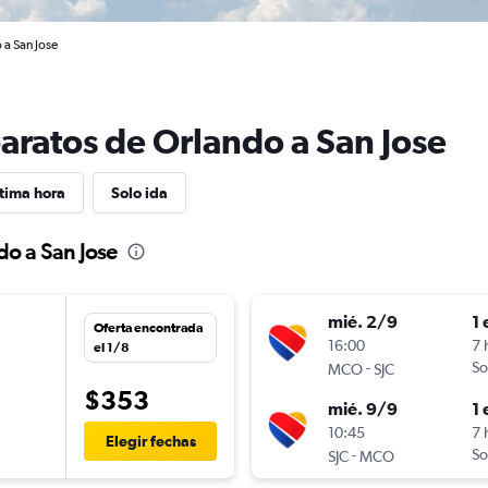
 a San Jose
baratos de Orlando a San Jose
tima hora
Solo ida
do a San Jose
mié. 2/9
1 
Oferta encontrada
16:00
7 
el 1/8
-
So
MCO
SJC
$353
mié. 9/9
1 
10:45
7 
Elegir fechas
-
So
SJC
MCO