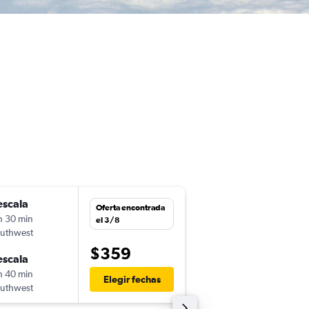
escala
mié. 2/9
Oferta encontrada
h 30 min
16:00
el 3/8
uthwest
-
MCO
SJC
$359
escala
dom. 6/9
h 40 min
7:45
Elegir fechas
uthwest
-
SJC
MCO