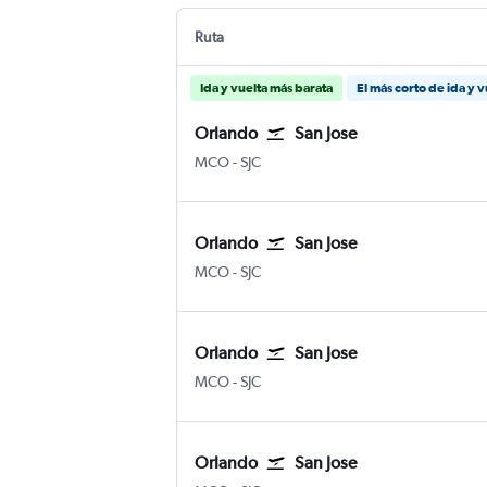
Ruta
Ida y vuelta más barata
El más corto de ida y v
Orlando
San Jose
MCO
-
SJC
Orlando
San Jose
MCO
-
SJC
Orlando
San Jose
MCO
-
SJC
Orlando
San Jose