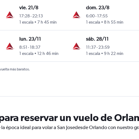
vie. 21/8
dom. 23/8
17:28
-
22:13
6:00
-
17:55
1 escala
7 h 45 min
1 escala
8 h 55 min
lun. 23/11
sáb. 28/11
8:51
-
18:37
11:37
-
23:59
1 escala
12 h 46 min
1 escala
9 h 22 min
 vuelta más baratos.
ara reservar un vuelo de Orlan
 la época ideal para volar a San Josedesde Orlando con nuestro gr