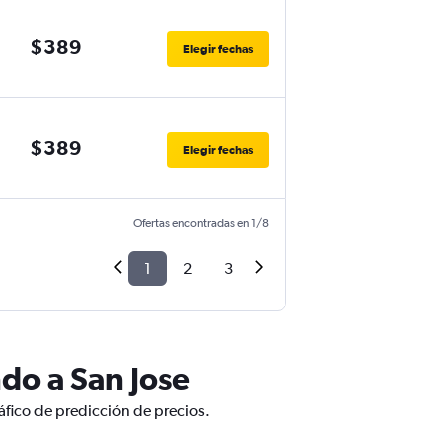
$389
Elegir fechas
$389
Elegir fechas
Ofertas encontradas en 1/8
1
2
3
do a San Jose
áfico de predicción de precios.