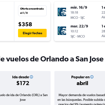
mié. 16/9
1 
Oferta encontrada
18:18
22
el 1/8
-
Al
MCO
SJC
$358
mar. 22/9
1 
10:12
28
Elegir fechas
-
Al
SJC
MCO
de vuelos de Orlando a San Jose
Ida desde
Popular en
$172
abril
uelo de ida de Orlando (ORL) a San
Mayor demanda de vuelos basad
Jose
en las búsquedas. Posible subida 
precios del 9% (aumento potencia