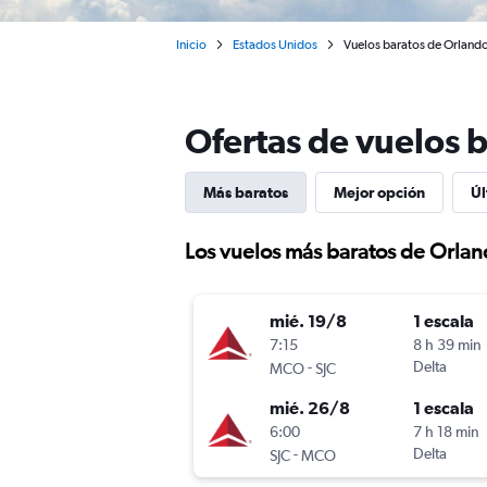
Inicio
Estados Unidos
Vuelos baratos de Orlando
Ofertas de vuelos 
Más baratos
Mejor opción
Úl
Los vuelos más baratos de Orlan
mié. 19/8
1 escala
7:15
8 h 39 min
-
Delta
MCO
SJC
mié. 26/8
1 escala
6:00
7 h 18 min
-
Delta
SJC
MCO