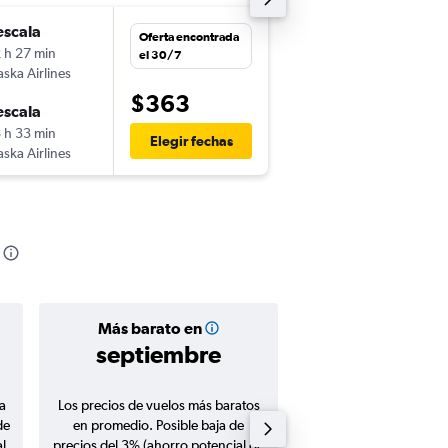
escala
jue. 20/8
Oferta encontrada
 h 27 min
7:00
el 30/7
aska Airlines
-
MCO
SJC
$363
escala
sáb. 29/8
 h 33 min
6:10
Elegir fechas
aska Airlines
-
SJC
MCO
Más barato en
Precio prom
septiembre
$446
a
Los precios de vuelos más baratos
Promedio de vuelos de 
de
en promedio. Posible baja de
en agosto 20
l
precios del 3% (ahorro potencial de