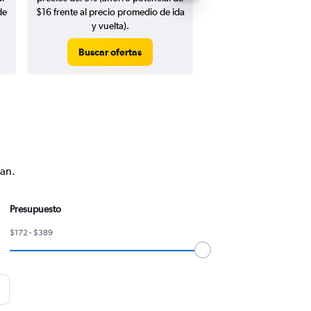
de
$16 frente al precio promedio de ida
y vuelta).
Buscar ofertas
Buscar ofert
gan.
Presupuesto
$172 - $389