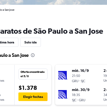
o a San Jose
aratos de São Paulo a San Jose
tima hora
Solo ida
ulo a San Jose
mié. 16/9
2 
Oferta encontrada
n
21:50
19
el 5/8
ines
-
Un
GRU
SJC
$1.378
mié. 30/9
2 
n
18:35
34
Elegir fechas
ines
-
Un
SJC
GRU