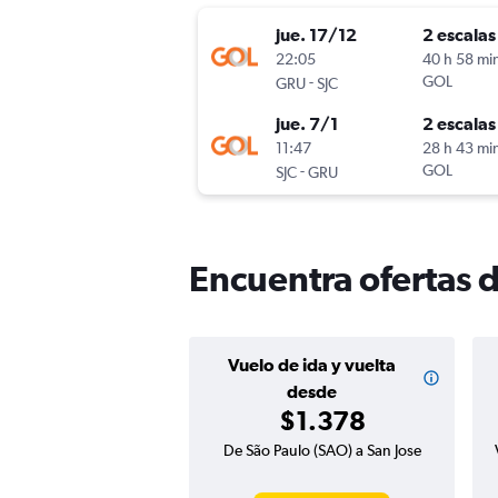
jue. 17/12
2 escalas
22:05
40 h 58 mi
-
GOL
GRU
SJC
jue. 7/1
2 escalas
11:47
28 h 43 mi
-
GOL
SJC
GRU
Encuentra ofertas d
Vuelo de ida y vuelta
desde
$1.378
De São Paulo (SAO) a San Jose