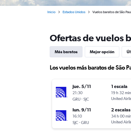
Inicio
Estados Unidos
Vuelos baratos de São Paul
Ofertas de vuelos b
Más baratos
Mejor opción
Úl
Los vuelos más baratos de São Pa
jue. 5/11
1 escala
21:30
19 h 32 mi
-
United Airl
GRU
SJC
lun. 9/11
2 escalas
16:10
34 h 00 mi
-
United Airl
SJC
GRU