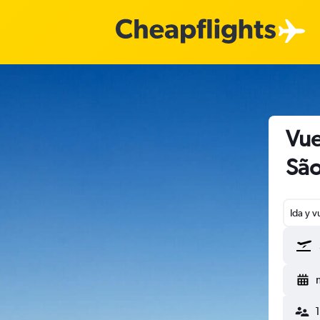
Vue
São
Ida y v