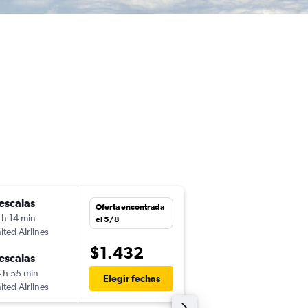
escalas
dom. 13/9
Oferta encontrada
 h 14 min
22:50
el 5/8
ited Airlines
-
GRU
SJC
$1.432
escalas
vie. 18/9
 h 55 min
6:40
Elegir fechas
ited Airlines
-
SJC
GRU