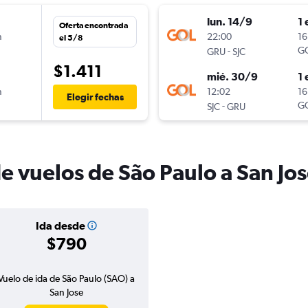
lun. 14/9
1 
Oferta encontrada
n
22:00
16
el 5/8
-
G
GRU
SJC
$1.411
mié. 30/9
1 
n
12:02
16
Elegir fechas
-
G
SJC
GRU
e vuelos de São Paulo a San Jo
Ida desde
$790
Vuelo de ida de São Paulo (SAO) a
San Jose