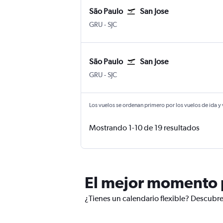
São Paulo
San Jose
Internacional de São Paulo-Guarulhos
San Jose
GRU
-
SJC
São Paulo
San Jose
Internacional de São Paulo-Guarulhos
San Jose
GRU
-
SJC
Los vuelos se ordenan primero por los vuelos de ida y
Mostrando 1-10 de 19 resultados
El mejor momento p
¿Tienes un calendario flexible? Descubre