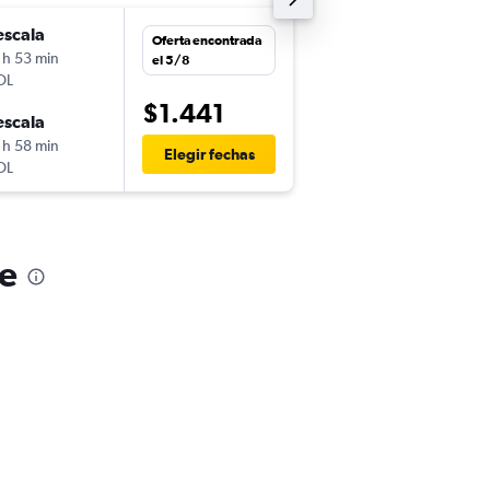
escala
vie. 11/9
Oferta encontrada
 h 53 min
22:50
el 5/8
OL
-
GRU
SJC
$1.441
escala
vie. 18/9
 h 58 min
22:50
Elegir fechas
OL
-
SJC
GRU
se