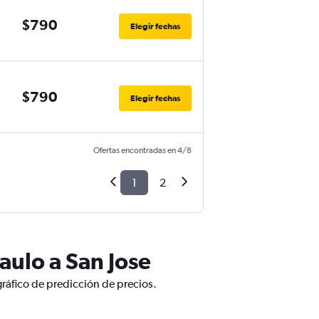
$790
Elegir fechas
$790
Elegir fechas
Ofertas encontradas en 4/8
1
2
aulo a San Jose
gráfico de predicción de precios.