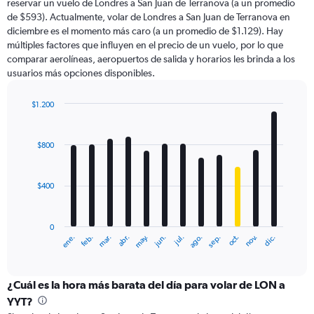
reservar un vuelo de Londres a San Juan de Terranova (a un promedio
The
de $593). Actualmente, volar de Londres a San Juan de Terranova en
chart
diciembre es el momento más caro (a un promedio de $1.129). Hay
has
múltiples factores que influyen en el precio de un vuelo, por lo que
1
comparar aerolíneas, aeropuertos de salida y horarios les brinda a los
Y
usuarios más opciones disponibles.
axis
displaying
values.
$1.200
Range:
Bar
Chart
0
graphic.
chart
with
to
$800
12
2400.
bars.
$400
The
chart
has
0
1
ene.
feb.
mar.
abr.
may.
jun.
jul.
ago.
sep.
oct.
nov.
dic.
X
End
of
axis
interactive
displaying
chart
categories.
¿Cuál es la hora más barata del día para volar de LON a
Range:
YYT?
12