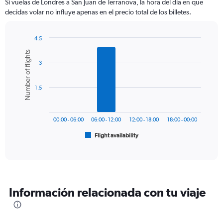
Si vuelas de Londres a San Juan de Terranova, la hora del día en que
categories.
decidas volar no influye apenas en el precio total de los billetes.
The
chart
has
4.5
1
Bar
Chart
Number of flights
Y
graphic.
chart
axis
3
with
6
displaying
bars.
values.
1.5
Range:
The
0
chart
to
has
1200.
00:00 - 06:00
06:00 - 12:00
12:00 - 18:00
18:00 - 00:00
1
Flight availability
X
End
of
axis
interactive
displaying
chart
categories.
Range:
6
Información relacionada con tu viaje
categories.
The
chart
has