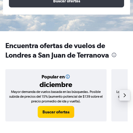
Buscar ofertas
Encuentra ofertas de vuelos de
Londres a San Juan de Terranova
Popular en
diciembre
Mayor demanda de vuelos basada en las búsquedas. Posible
Los precio
subida de precios del 15% (aumento potencial de $139 sobre el
de precios
precio promedio de ida y vuelta).
Buscar ofertas