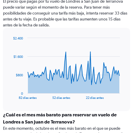
El precio que pagas por tu vuelo de Londres a San Juan de Terranova
puede variar según el momento de la reserva. Para tener más
posibilidades de conseguir una tarifa más baja, intenta reservar 33 días
antes de tu viaje. Es probable que las tarifas aumenten unos 15 días
antes de la fecha de salida.
$2.400
Chart
Chart
graphic.
with
83
$1.600
data
points.
The
$800
chart
has
1
0
X
End
82 días antes
52 días antes
22 días antes
of
axis
interactive
displaying
chart
categories.
¿Cuál es el mes más barato para reservar un vuelo de
Range:
Londres a San Juan de Terranova?
83
En este momento, octubre es el mes más barato en el que se puede
categories.