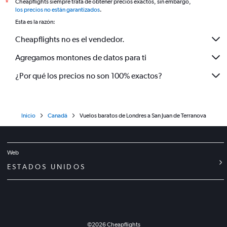
Cheapflights siempre trata de obtener precios exactos, sin embargo,
*
los precios no están garantizados
.
Esta es la razón:
Cheapflights no es el vendedor.
Agregamos montones de datos para ti
¿Por qué los precios no son 100% exactos?
Inicio
Canadá
Vuelos baratos de Londres a San Juan de Terranova
Web
ESTADOS UNIDOS
©
2026
Cheapflights