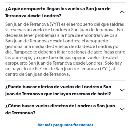
1
¿A qué aeropuerto llegan los vuelos a San Juan de
Y
Terranova desde Londres?
axis
displaying
San Juan de Terranova (YYT) es el aeropuerto del que saldrás
Number
si reservas un vuelo de Londres a San Juan de Terranova. No
of
deberías tener problemas a la hora de encontrar vuelos a
flights.
San Juan de Terranova desde Londres; el aeropuerto
Range:
gestiona una media de 0 vuelos de ida desde Londres por
0
día. Tampoco te deberían faltar opciones de aerolíneas entre
to
las que elegir, ya que 0 aerolíneas operan vuelos desde el
4.5.
aeropuerto San Juan de Terranova desde Londres. Solo hay
un trayecto de 6,7 km de San Juan de Terranova (YYT) al
centro de San Juan de Terranova.
¿Puedo buscar ofertas de vuelos de Londres a San
Juan de Terranova que incluyan reservas de hotel?
¿Cómo busco vuelos directos de Londres a San Juan
de Terranova?
Ver más preguntas frecuentes