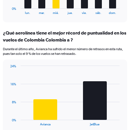
has
1
0%
X
End
lun.
mar.
mié.
jue.
vie.
sáb.
dom.
of
axis
interactive
displaying
chart
categories.
¿Qué aerolínea tiene el mejor récord de puntualidad en los
Range:
vuelos de Colombia Colombia a ?
7
categories.
Durante el último año, Avianca ha sufrido el menor número de retrasos en esta ruta,
The
pues tan solo el 9 % de los vuelos se han retrasado.
chart
has
24%
1
Bar
Chart
Y
graphic.
chart
axis
with
displaying
16%
2
values.
bars.
Range:
0
The
8%
to
chart
18.
has
1
0%
X
End
Avianca
JetBlue
of
axis