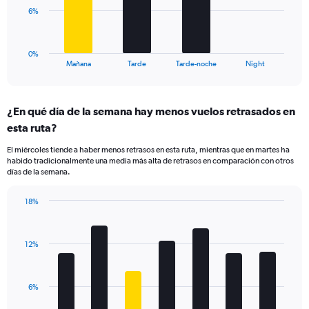
Range:
The
6%
0
chart
to
has
20.
1
0%
X
End
Mañana
Tarde
Tarde-noche
Night
of
axis
interactive
displaying
chart
categories.
¿En qué día de la semana hay menos vuelos retrasados en
Range:
esta ruta?
4
categories.
El miércoles tiende a haber menos retrasos en esta ruta, mientras que en martes ha
The
habido tradicionalmente una media más alta de retrasos en comparación con otros
chart
días de la semana.
has
1
18%
Y
Bar
Chart
axis
graphic.
chart
displaying
with
values.
12%
7
Range:
bars.
0
to
The
6%
18.
chart