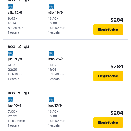
BOG
SJU
sáb. 12/9
sáb. 19/9
9:45
-
18:16
-
$284
16:14
10:08
5 h 29 min
16 h 52 min
Elegir fechas
1 escala
1 escala
BOG
SJU
jue. 20/8
mié. 26/8
6:10
-
18:17
-
$284
22:29
11:06
15 h 19 min
17 h 49 min
Elegir fechas
1 escala
1 escala
BOG
SJU
jue. 10/9
jue. 17/9
7:00
-
18:16
-
$284
22:29
10:08
14 h 29 min
16 h 52 min
Elegir fechas
1 escala
1 escala