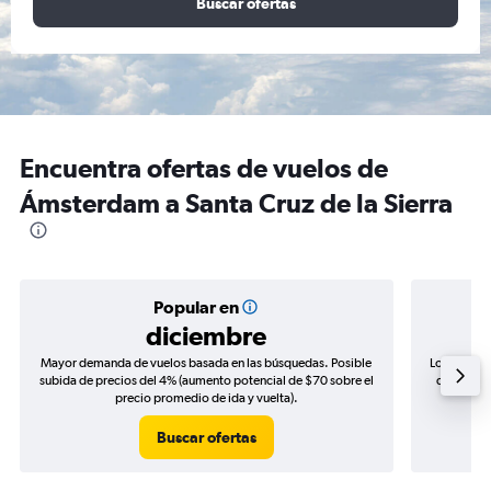
Buscar ofertas
Encuentra ofertas de vuelos de
Ámsterdam a Santa Cruz de la Sierra
Popular en
diciembre
Mayor demanda de vuelos basada en las búsquedas. Posible
Los precio
subida de precios del 4% (aumento potencial de $70 sobre el
de precios
precio promedio de ida y vuelta).
Buscar ofertas