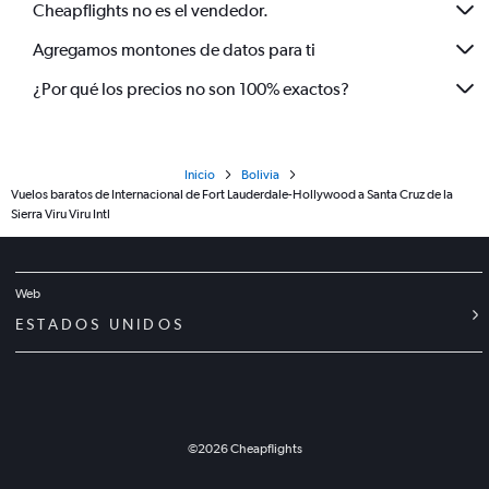
Cheapflights no es el vendedor.
Agregamos montones de datos para ti
¿Por qué los precios no son 100% exactos?
Inicio
Bolivia
Vuelos baratos de Internacional de Fort Lauderdale-Hollywood a Santa Cruz de la
Sierra Viru Viru Intl
Web
ESTADOS UNIDOS
©
2026
Cheapflights