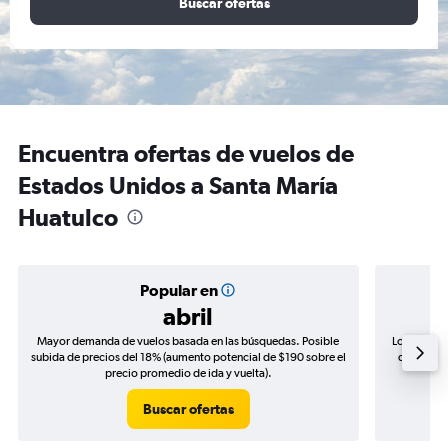
Buscar ofertas
Encuentra ofertas de vuelos de
Estados Unidos a Santa María
Huatulco
Popular en
abril
Mayor demanda de vuelos basada en las búsquedas. Posible
Los precio
subida de precios del 18% (aumento potencial de $190 sobre el
de precios
precio promedio de ida y vuelta).
Buscar ofertas