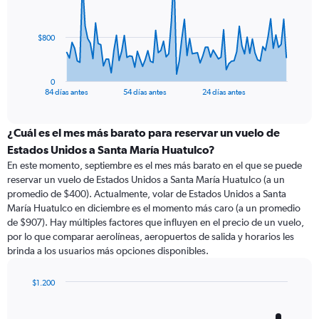
points.
The
$800
chart
has
1
0
X
End
84 días antes
54 días antes
24 días antes
of
axis
interactive
displaying
chart
categories.
¿Cuál es el mes más barato para reservar un vuelo de
Range:
Estados Unidos a Santa María Huatulco?
85
En este momento, septiembre es el mes más barato en el que se puede
categories.
reservar un vuelo de Estados Unidos a Santa María Huatulco (a un
The
promedio de $400). Actualmente, volar de Estados Unidos a Santa
chart
María Huatulco en diciembre es el momento más caro (a un promedio
has
de $907). Hay múltiples factores que influyen en el precio de un vuelo,
1
por lo que comparar aerolíneas, aeropuertos de salida y horarios les
Y
brinda a los usuarios más opciones disponibles.
axis
displaying
values.
$1.200
Range:
Bar
Chart
0
graphic.
chart
with