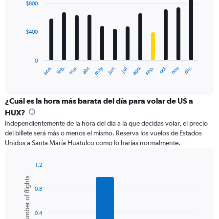
to
$800
12
2400.
bars.
$400
The
chart
has
0
1
ene.
feb.
mar.
abr.
may.
jun.
jul.
ago.
sep.
oct.
nov.
dic.
X
End
of
axis
interactive
displaying
chart
categories.
¿Cuál es la hora más barata del día para volar de US a
Range:
HUX?
12
Independientemente de la hora del día a la que decidas volar, el precio
categories.
del billete será más o menos el mismo. Reserva los vuelos de Estados
The
Unidos a Santa María Huatulco como lo harías normalmente.
chart
has
1
1.2
Y
Bar
Chart
Number of flights
graphic.
chart
axis
0.8
with
displaying
6
values.
bars.
Range:
0.4