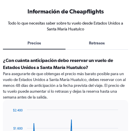
Información de Cheapflights
Todo lo que necesitas saber sobre tu vuelo desde Estados Unidos a
Santa María Huatulco
Precios
Retrasos
¿Con cuánta anticipación debo reservar un vuelo de
Estados Unidos a Santa María Huatulco?
Para asegurarte de que obtengas el precio más barato posible para un
vuelo de Estados Unidos a Santa María Huatulco, debes reservar con al
menos 48 días de anticipación a la fecha prevista del viaje. El precio de
tu vuelo puede aumentar si lo retrasas y dejas la reserva hasta una
semana antes de la salida.
$2.400
Chart
Chart
graphic.
with
85
$1.600
data