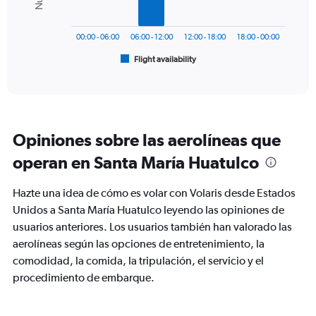
0
The
to
chart
1200.
has
00:00 - 06:00
06:00 - 12:00
12:00 - 18:00
18:00 - 00:00
1
Flight availability
X
End
of
axis
interactive
displaying
chart
categories.
Range:
6
Opiniones sobre las aerolíneas que
categories.
The
operan en Santa María Huatulco
chart
has
Hazte una idea de cómo es volar con Volaris desde Estados
1
Y
Unidos a Santa María Huatulco leyendo las opiniones de
axis
usuarios anteriores. Los usuarios también han valorado las
displaying
aerolíneas según las opciones de entretenimiento, la
Number
comodidad, la comida, la tripulación, el servicio y el
of
flights.
procedimiento de embarque.
Range:
0