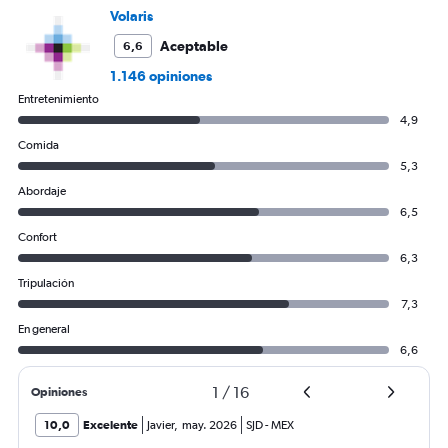
to
Volaris
1.2.
Aceptable
6,6
1.146 opiniones
Entretenimiento
4,9
Comida
5,3
Abordaje
6,5
Confort
6,3
Tripulación
7,3
En general
6,6
1
/
16
Opiniones
10,0
Excelente
Javier
,
may. 2026
SJD
-
MEX