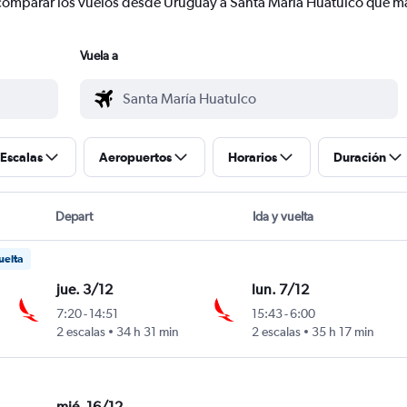
 y comparar los vuelos desde Uruguay a Santa María Huatulco que 
Vuela a
Escalas
Aeropuertos
Horarios
Duración
Depart
Ida y vuelta
uelta
jue. 3/12
lun. 7/12
7:20
-
14:51
15:43
-
6:00
2 escalas
34 h 31 min
2 escalas
35 h 17 min
mié. 16/12