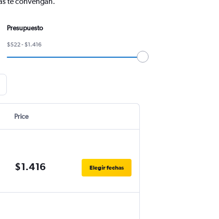
más te convengan.
Presupuesto
$522 - $1.416
Price
$1.416
Elegir fechas