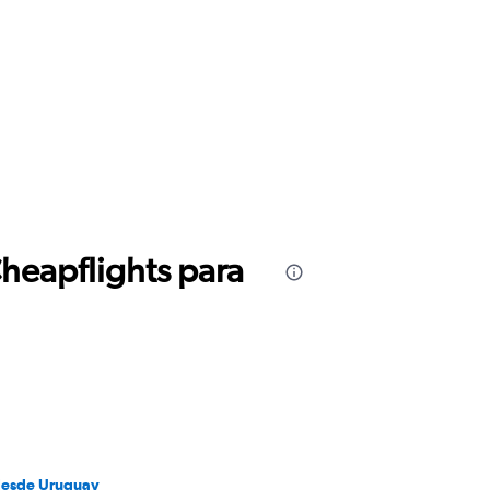
Cheapflights para
desde Uruguay