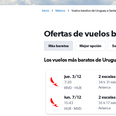
Inicio
México
Vuelos baratos de Uruguay a Sant
Ofertas de vuelos 
Más baratos
Mejor opción
So
Los vuelos más baratos de Urugu
jue. 3/12
2 escalas
7:20
34 h 31 mi
-
Avianca
MVD
HUX
lun. 7/12
2 escalas
15:43
35 h 17 mi
-
Avianca
HUX
MVD