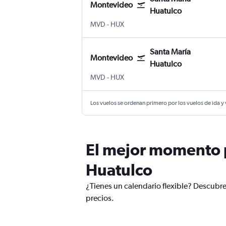
Montevideo
Huatulco
Montevideo Internacional de Carrasco
Santa María Huatulco
MVD
-
HUX
Santa María
Montevideo
Huatulco
Montevideo Internacional de Carrasco
Santa María Huatulco
MVD
-
HUX
Los vuelos se ordenan primero por los vuelos de ida y
El mejor momento p
Huatulco
¿Tienes un calendario flexible? Descubr
precios.