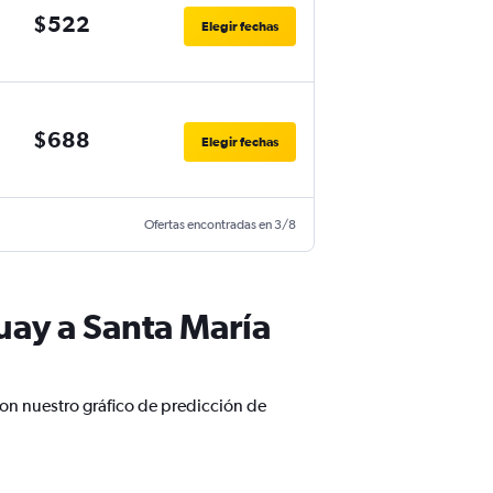
$522
Elegir fechas
$688
Elegir fechas
Ofertas encontradas en 3/8
uay a Santa María
on nuestro gráfico de predicción de