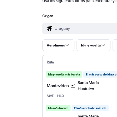
Usa los siguientes filtros para encontrar
Origen
Aerolíneas
Ida y vuelta
Ruta
Ida y vuelta más barata
El más corto de ida y v
Santa María
Montevideo
Huatulco
Montevideo Internacional de Carrasco
Santa María Huatulco
MVD
-
HUX
Ida más barata
El más corto de solo ida
Santa María