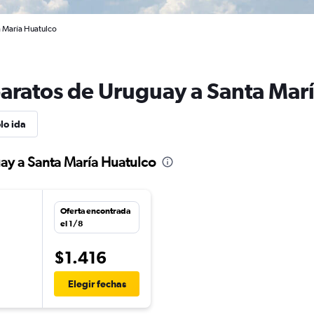
a María Huatulco
baratos de Uruguay a Santa Mar
lo ida
ay a Santa María Huatulco
Oferta encontrada
n
el 1/8
$1.416
n
Elegir fechas