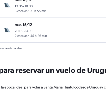
13:35
-
18:30
3 escalas
31 h 55 min
mar. 15/12
20:05
-
14:31
2 escalas
45 h 26 min
 vuelta más baratos.
ara reservar un vuelo de Urug
e la época ideal para volar a Santa María Huatulcodesde Uruguay c