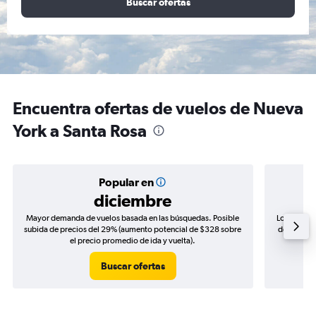
Buscar ofertas
Encuentra ofertas de vuelos de Nueva
York a Santa Rosa
Popular en
diciembre
Mayor demanda de vuelos basada en las búsquedas. Posible
Los precio
subida de precios del 29% (aumento potencial de $328 sobre
de precios
el precio promedio de ida y vuelta).
Buscar ofertas