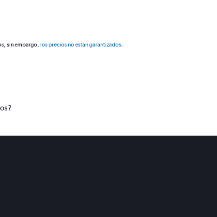
os, sin embargo,
los precios no están garantizados
.
tos?