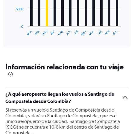
$500
The
chart
has
0
1
ene.
feb.
mar.
abr.
may.
jun.
jul.
ago.
sep.
oct.
nov.
dic.
X
End
of
axis
interactive
displaying
chart
categories.
Range:
12
Información relacionada con tu viaje
categories.
The
chart
has
1
¿A qué aeropuerto llegan los vuelos a Santiago de
Y
Compostela desde Colombia?
axis
displaying
Si reservas un vuelo a Santiago de Compostela desde
values.
Colombia, volarás a Santiago de Compostela, que es el
Range:
único aeropuerto de la ciudad. Santiago de Compostela
0
(SCQ) se encuentra a 10,6 km del centro de Santiago de
to
Compostela.