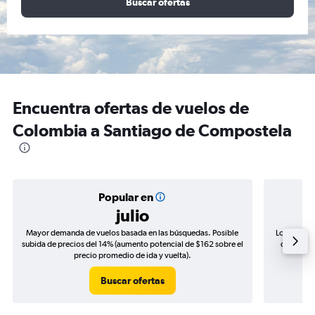
Buscar ofertas
Encuentra ofertas de vuelos de
Colombia a Santiago de Compostela
Popular en
julio
Mayor demanda de vuelos basada en las búsquedas. Posible
Los precio
subida de precios del 14% (aumento potencial de $162 sobre el
de precio
precio promedio de ida y vuelta).
Buscar ofertas