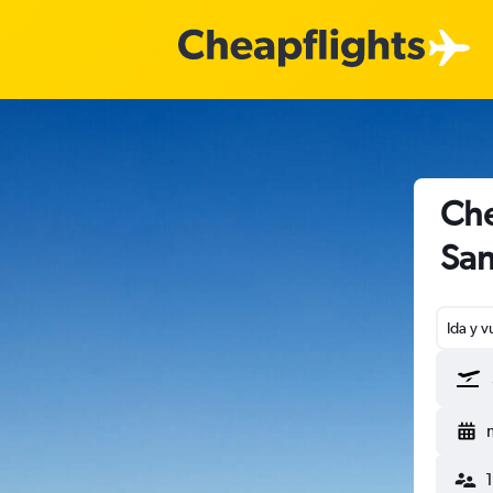
Che
San
Ida y v