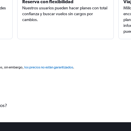
Reserva con flexibilidad
Via
edes
Nuestros usuarios pueden hacer planes con total
Mill
confianza y buscar vuelos sin cargos por
enco
cambios.
plan
info
pued
os, sin embargo,
los precios no están garantizados
.
tos?