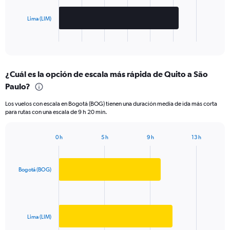
chart
has
Lima (LIM)
1
X
End
of
axis
interactive
displaying
chart
categories.
¿Cuál es la opción de escala más rápida de Quito a São
Range:
Paulo?
2
categories.
Los vuelos con escala en Bogotá (BOG) tienen una duración media de ida más corta
The
para rutas con una escala de 9 h 20 min.
chart
has
1
0 h
5 h
9 h
13 h
Bar
Y
Chart
graphic.
chart
axis
with
displaying
2
Bogotá (BOG)
values.
bars.
Range:
0
The
to
chart
1500.
has
Lima (LIM)
1