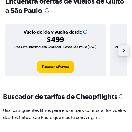
Encuentra ofertas de vuelos de Quito
a São Paulo
Vuelo de ida y vuelta desde
$499
De Quito Internacional Mariscal Sucre a São Paulo (SAO)
Vuelo de id
Buscar ofertas
Buscador de tarifas de Cheapflights
Usa los siguientes filtros para encontrar y comparar los vuelos
desde Quito a São Paulo que más te convengan.