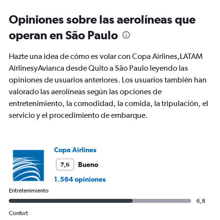
categories.
Range:
Opiniones sobre las aerolíneas que
91
operan en São Paulo
categories.
The
chart
Hazte una idea de cómo es volar con Copa Airlines,LATAM
has
AirlinesyAvianca desde Quito a São Paulo leyendo las
1
opiniones de usuarios anteriores. Los usuarios también han
Y
axis
valorado las aerolíneas según las opciones de
displaying
entretenimiento, la comodidad, la comida, la tripulación, el
values.
servicio y el procedimiento de embarque.
Range:
0
to
750.
Copa Airlines
Bueno
7,6
1.564 opiniones
Entretenimiento
6,8
Confort