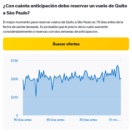
categories.
¿Con cuánta anticipación debo reservar un vuelo de Quito
Range:
a São Paulo?
2
categories.
El mejor momento para reservar vuelos de Quito a São Paulo es 78 días antes de la
The
fecha de salida deseada. Es probable que el precio de tu vuelo aumente
chart
considerablemente si reservas con dos semanas de anticipación.
has
1
Buscar ofertas
Y
axis
displaying
$750
values.
Chart
Chart
Range:
graphic.
with
0
91
$500
to
data
points.
180.
The
$250
chart
has
1
0
X
End
90 días antes
60 días antes
30 días antes
El mis…
of
axis
interactive
displaying
chart