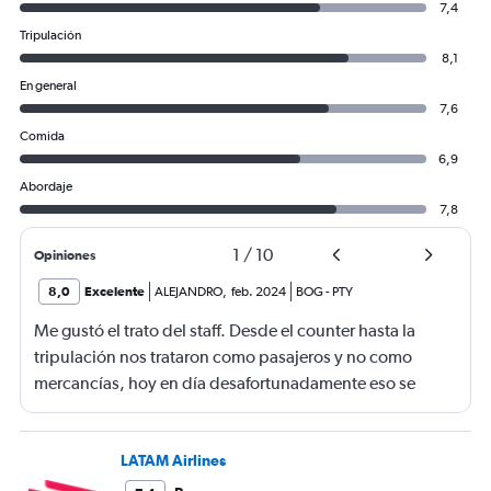
7,4
Tripulación
8,1
En general
7,6
Comida
6,9
Abordaje
7,8
1
/
10
Opiniones
8,0
Excelente
ALEJANDRO
,
feb. 2024
BOG
-
PTY
Me gustó el trato del staff. Desde el counter hasta la
tripulación nos trataron como pasajeros y no como
mercancías, hoy en día desafortunadamente eso se
debe resaltar en una aerolínea, esa es ahora la diferencia
de viajar o no en una aerolínea low-cost. Por mejorar la
comida, solo paquetes que no aportan nada.
LATAM Airlines