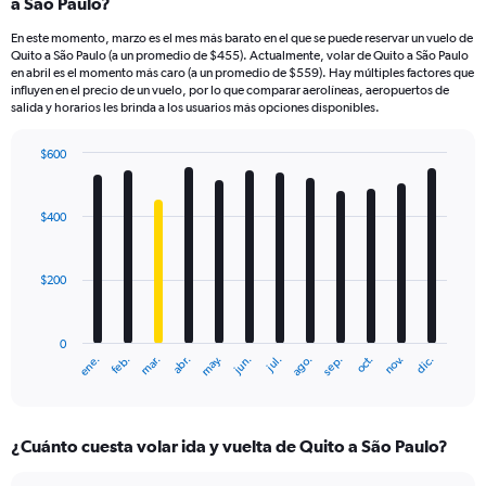
a São Paulo?
En este momento, marzo es el mes más barato en el que se puede reservar un vuelo de
Quito a São Paulo (a un promedio de $455). Actualmente, volar de Quito a São Paulo
en abril es el momento más caro (a un promedio de $559). Hay múltiples factores que
influyen en el precio de un vuelo, por lo que comparar aerolíneas, aeropuertos de
salida y horarios les brinda a los usuarios más opciones disponibles.
$600
Bar
Chart
graphic.
chart
with
$400
12
bars.
$200
The
chart
has
0
1
ene.
feb.
mar.
abr.
may.
jun.
jul.
ago.
sep.
oct.
nov.
dic.
X
End
of
axis
interactive
displaying
chart
categories.
¿Cuánto cuesta volar ida y vuelta de Quito a São Paulo?
Range:
12