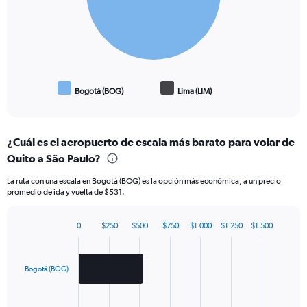
Bogotá (BOG)
Lima (LIM)
End
of
interactive
chart
¿Cuál es el aeropuerto de escala más barato para volar de
Quito a São Paulo?
La ruta con una escala en Bogotá (BOG) es la opción más económica, a un precio
promedio de ida y vuelta de $531.
0
$250
$500
$750
$1.000
$1.250
$1.500
Bar
Chart
graphic.
chart
with
2
Bogotá (BOG)
bars.
The