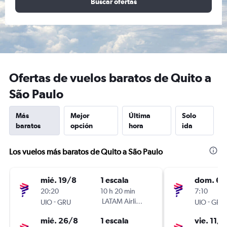
Buscar ofertas
Ofertas de vuelos baratos de Quito a
São Paulo
Más
Mejor
Última
Solo
baratos
opción
hora
ida
Los vuelos más baratos de Quito a São Paulo
mié. 19/8
1 escala
dom. 6/
20:20
10 h 20 min
7:10
-
LATAM Airlines
-
UIO
GRU
UIO
GRU
mié. 26/8
1 escala
vie. 11/9