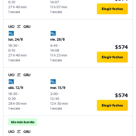
0:10
14:07
27 h 40 min
11 h 07 min
Elegir fechas
1 escala
1 escala
UIO
GRU
lun. 24/8
vie. 28/8
18:30
-
4:45
-
$574
0:10
14:08
27 h 40 min
11 h 23 min
Elegir fechas
1 escala
1 escala
UIO
GRU
sáb. 12/9
mar. 15/9
18:30
-
2:00
-
$574
0:30
12:30
28 h 00 min
12 h 30 min
Elegir fechas
1 escala
1 escala
Ida más barata
UIO
GRU