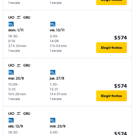
1 escala
1 escala
UIO
GRU
dom. 1/11
vie. 13/11
18:36
-
5:05
-
$574
0:10
14:08
27 h 34 min
11 h 03 min
Elegir fechas
1 escala
1 escala
UIO
GRU
mar. 25/8
jue. 27/8
15:09
-
1:30
-
$574
3:35
12:31
10 h 26 min
13 h 01 min
Elegir fechas
1 escala
1 escala
UIO
GRU
sáb. 12/9
mié. 23/9
18:30
-
5:00
-
$574