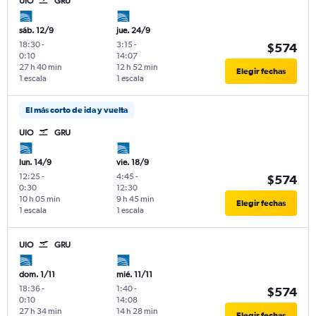
UIO
GRU
sáb. 12/9
jue. 24/9
18:30
-
3:15
-
$574
0:10
14:07
27 h 40 min
12 h 52 min
Elegir fechas
1 escala
1 escala
El más corto de ida y vuelta
UIO
GRU
lun. 14/9
vie. 18/9
12:25
-
4:45
-
$574
0:30
12:30
10 h 05 min
9 h 45 min
Elegir fechas
1 escala
1 escala
UIO
GRU
dom. 1/11
mié. 11/11
18:36
-
1:40
-
$574
0:10
14:08
27 h 34 min
14 h 28 min
Elegir fechas