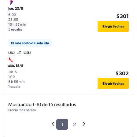
jue. 20/8
6:00
-
$301
23:55
15 h 55 min
Elegir fechas
3 escalas
El más corto de solo ida
UIO
GRU
sáb. 15/8
14:15
-
$302
1:10
8 h 55 min
Elegir fechas
1 escala
Mostrando 1-10 de 15 resultados
Precio más barato
1
2