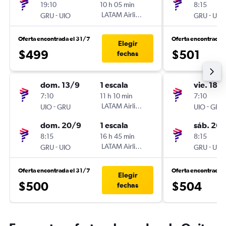
19:10
10 h 05 min
8:15
-
LATAM Airlines
-
GRU
UIO
GRU
UIO
Oferta encontrada el 31/7
Oferta encontrada 
Elegir
$499
$501
fechas
dom. 13/9
1 escala
vie. 18/
7:10
11 h 10 min
7:10
-
LATAM Airlines
-
UIO
GRU
UIO
GRU
dom. 20/9
1 escala
sáb. 26
8:15
16 h 45 min
8:15
-
LATAM Airlines
-
GRU
UIO
GRU
UIO
Oferta encontrada el 31/7
Oferta encontrada 
Elegir
$500
$504
fechas