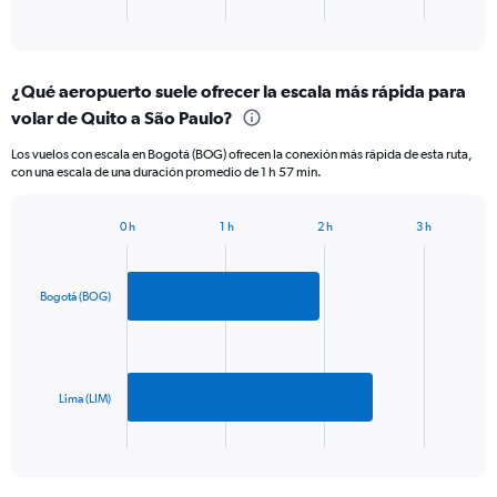
X
End
of
axis
interactive
displaying
chart
categories.
¿Qué aeropuerto suele ofrecer la escala más rápida para
Range:
volar de Quito a São Paulo?
2
categories.
Los vuelos con escala en Bogotá (BOG) ofrecen la conexión más rápida de esta ruta,
The
con una escala de una duración promedio de 1 h 57 min.
chart
has
1
0 h
1 h
2 h
3 h
Bar
Y
Chart
graphic.
chart
axis
with
displaying
2
Bogotá (BOG)
values.
bars.
Range:
0
The
to
chart
750.
has
Lima (LIM)
1
X
End
of
axis
interactive
displaying
chart