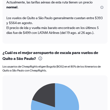
categories.
Actualmente, las tarifas aéreas de esta ruta tienen un precio
The
normal
.
chart
has
Los vuelos de Quito a São Paulo generalmente cuestan entre $393
1
y $564 en agosto.
Y
El precio de ida y vuelta más barato encontrado en los últimos 5
axis
días fue de $499 con LATAM Airlines (del 19 ago. al 26 ago.).
displaying
values.
Range:
0
¿Cuál es el mejor aeropuerto de escala para vuelos de
to
600.
Quito a São Paulo?
Los usuarios de Cheapflights eligen Bogotá (BOG) en el 80% de los itinerarios de
Quito a São Paulo con Cheapflights.
Pie
Chart
graphic.
chart
with
2
slices.