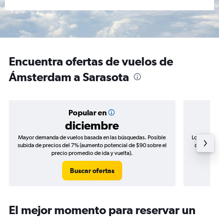
Encuentra ofertas de vuelos de
Ámsterdam a Sarasota
Popular en
diciembre
Mayor demanda de vuelos basada en las búsquedas. Posible
Los precio
subida de precios del 7% (aumento potencial de $90 sobre el
de precios
precio promedio de ida y vuelta).
Buscar ofertas
El mejor momento para reservar un