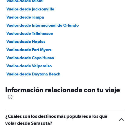
Vuelos desde Miami
Vuelos desde Jacksonville
Vuelos desde Tampa
Vuelos desde Internacional de Orlando
Vuelos desde Tallahassee
Vuelos desde Naples
Vuelos desde Fort Myers
Vuelos desde Cayo Hueso
Vuelos desde Valparaiso
Vuelos desde Daytona Beach
Vuelos desde West Palm Beach
Información relacionada con tu viaje
Vuelos desde Pensacola
Vuelos desde Panama City
Vuelos desde Fort Lauderdale
Vuelos desde Valdosta
¿Cuáles son los destinos más populares a los que
volar desde Sarasota?
Vuelos desde Melbourne