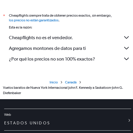
Cheapflights siempre trata de obtener precios exactos, sin embargo,
*
los precios no están garantizados
.
Esta es la razón:
Cheapflights no es el vendedor.
Agregamos montones de datos para ti
¿Por qué los precios no son 100% exactos?
Inicio
Canadá
Vuelos baratos de Nueva York Internacional John F. Kennedy a Saskatoon-John G.
Diefenbaker
Web
ESTADOS UNIDOS