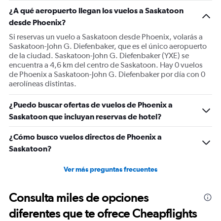
1
¿A qué aeropuerto llegan los vuelos a Saskatoon
Y
desde Phoenix?
axis
displaying
Si reservas un vuelo a Saskatoon desde Phoenix, volarás a
values.
Saskatoon-John G. Diefenbaker, que es el único aeropuerto
Range:
de la ciudad. Saskatoon-John G. Diefenbaker (YXE) se
0
encuentra a 4,6 km del centro de Saskatoon. Hay 0 vuelos
to
de Phoenix a Saskatoon-John G. Diefenbaker por día con 0
900.
aerolíneas distintas.
¿Puedo buscar ofertas de vuelos de Phoenix a
Saskatoon que incluyan reservas de hotel?
¿Cómo busco vuelos directos de Phoenix a
Saskatoon?
Ver más preguntas frecuentes
Consulta miles de opciones
diferentes que te ofrece Cheapflights