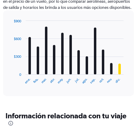
en el precio de un vuelo, por lo que comparar aerolíneas, aeropuertos
de salida y horarios les brinda a los usuarios más opciones disponibles.
$900
Bar
Chart
graphic.
chart
with
$600
12
bars.
$300
The
chart
has
0
1
ene.
abr.
jul.
oct.
mar.
jun.
sep.
dic.
feb.
may.
ago.
nov.
X
End
of
axis
interactive
displaying
chart
categories.
Range:
12
Información relacionada con tu viaje
categories.
The
chart
has