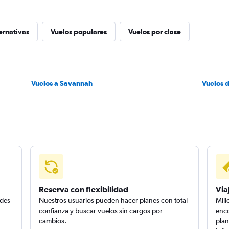
ernativas
Vuelos populares
Vuelos por clase
Vuelos a Savannah
Vuelos d
Reserva con flexibilidad
Via
edes
Nuestros usuarios pueden hacer planes con total
Mill
confianza y buscar vuelos sin cargos por
enco
cambios.
plan