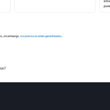
info
pued
os, sin embargo,
los precios no están garantizados
.
tos?