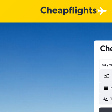
Che
Ida y v