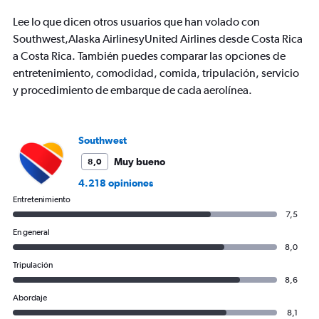
The
chart
Lee lo que dicen otros usuarios que han volado con
has
Southwest,Alaska AirlinesyUnited Airlines desde Costa Rica
1
a Costa Rica. También puedes comparar las opciones de
Y
axis
entretenimiento, comodidad, comida, tripulación, servicio
displaying
y procedimiento de embarque de cada aerolínea.
values.
Range:
0
to
Southwest
1200.
Muy bueno
8,0
4.218 opiniones
Entretenimiento
7,5
En general
8,0
Tripulación
8,6
Abordaje
8,1