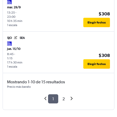
mar. 29/9
13:25
-
$308
23:00
10 h 35 min
Elegir fechas
1 escala
SJO
SEA
jue. 15/10
8:45
-
$308
1:15
17 h 30 min
Elegir fechas
1 escala
Mostrando 1-10 de 15 resultados
Precio más barato
1
2