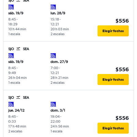
SJO
SEA
sáb. 19/9
lun. 28/9
8:45
-
15:18
-
$556
18:29
12:21
10 h 44 min
20 h 03 min
Elegir fechas
1 escala
2 escalas
SJO
SEA
sáb. 19/9
dom. 27/9
8:45
-
7:00
-
$556
9:49
12:21
26 h 04 min
28 h 21 min
Elegir fechas
1 escala
2 escalas
SJO
SEA
jue. 24/12
dom. 3/1
8:45
-
19:04
-
$556
0:33
22:00
17 h 48 min
24 h 56 min
Elegir fechas
2 escalas
1 escala