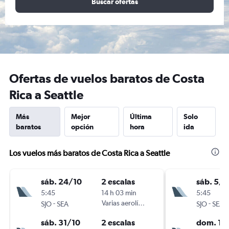
Buscar ofertas
Ofertas de vuelos baratos de Costa
Rica a Seattle
Más
Mejor
Última
Solo
baratos
opción
hora
ida
Los vuelos más baratos de Costa Rica a Seattle
sáb. 24/10
2 escalas
sáb. 5/9
5:45
14 h 03 min
5:45
-
Varias aerolíneas
-
SJO
SEA
SJO
SEA
sáb. 31/10
2 escalas
dom. 13