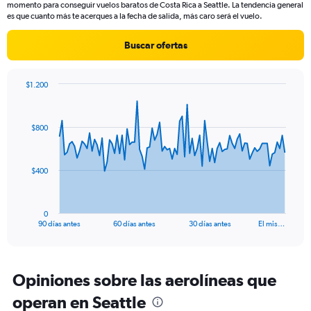
momento para conseguir vuelos baratos de Costa Rica a Seattle. La tendencia general
chart
es que cuanto más te acerques a la fecha de salida, más caro será el vuelo.
has
1
Buscar ofertas
Y
axis
displaying
$1.200
values.
Chart
Chart
Range:
graphic.
with
0
91
$800
to
data
points.
750.
The
$400
chart
has
1
0
X
End
90 días antes
60 días antes
30 días antes
El mis…
of
axis
interactive
displaying
chart
categories.
Range:
Opiniones sobre las aerolíneas que
91
operan en Seattle
categories.