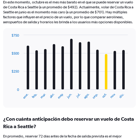
En este momento, octubre es el mes más barato en el que se puede reservar un vuelo
de Costa Rica a Seattle (a un promedio de $492). Actualmente, volar de Costa Rica a
Seattle en junio es el momento más caro (a un promedio de $701). Hay múltiples
factores que influyen en el precio de un vuelo, por lo que comparar aerolíneas,
aeropuertos de salida y horarios les brinda a los usuarios más opciones disponibles.
$750
Bar
Chart
graphic.
chart
with
$500
12
bars.
$250
The
chart
has
0
1
ene.
feb.
mar.
abr.
may.
jun.
jul.
ago.
sep.
oct.
nov.
dic.
X
End
of
axis
interactive
displaying
chart
categories.
¿Con cuánta anticipación debo reservar un vuelo de Costa
Range:
Rica a Seattle?
12
categories.
En promedio, reservar 72 días antes de la fecha de salida prevista es el mejor
The