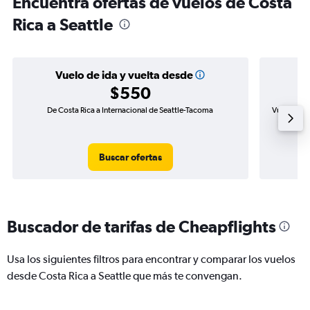
Encuentra ofertas de vuelos de Costa
Rica a Seattle
Vuelo de ida y vuelta desde
$550
De Costa Rica a Internacional de Seattle-Tacoma
Vuelo de i
Buscar ofertas
Buscador de tarifas de Cheapflights
Usa los siguientes filtros para encontrar y comparar los vuelos
desde Costa Rica a Seattle que más te convengan.