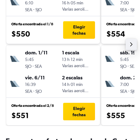
6:10
16 h 05 min
7:00
-
Varias aerolíneas
-
SEA
SJO
SEA
SJO
Oferta encontrada el 1/8
Oferta encontrada 
Elegir
$550
$554
fechas
dom. 1/11
1 escala
sáb. 19/
5:45
13 h 12 min
5:45
-
Varias aerolíneas
-
SJO
SEA
SJO
SEA
vie. 6/11
2 escalas
dom. 27
16:39
14 h 01 min
7:00
-
Varias aerolíneas
-
SEA
SJO
SEA
SJO
Oferta encontrada el 2/8
Oferta encontrada 
Elegir
$551
$555
fechas