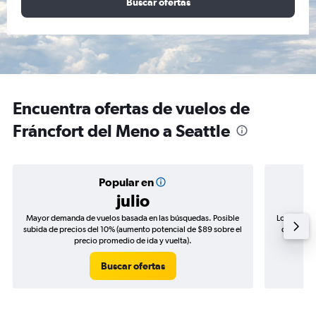
Buscar ofertas
Encuentra ofertas de vuelos de
Fráncfort del Meno a Seattle
Popular en
julio
Mayor demanda de vuelos basada en las búsquedas. Posible
Los precio
subida de precios del 10% (aumento potencial de $89 sobre el
de precio
precio promedio de ida y vuelta).
Buscar ofertas