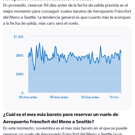
En promedio, reservar 84 días antes de la fecha de salida prevista es el
mejor momento para conseguir vuelos baratos de Aeropuerto Fráncfort
del Meno a Seattle. La tendencia general es que cuanto más te acerques
a la fecha de salida, más caro será el vuelo.
$1.200
Chart
Chart
graphic.
with
91
$800
data
points.
The
$400
chart
has
1
0
X
End
90 días antes
60 días antes
30 días antes
El mis…
of
axis
interactive
displaying
chart
categories.
¿Cuál es el mes más barato para reservar un vuelo de
Range:
Aeropuerto Fráncfort del Meno a Seattle?
91
En este momento, noviembre es el mes más barato en el que se puede
categories.
reservar un vuelo de Aeropuerto Fráncfort del Meno a Seattle (a un