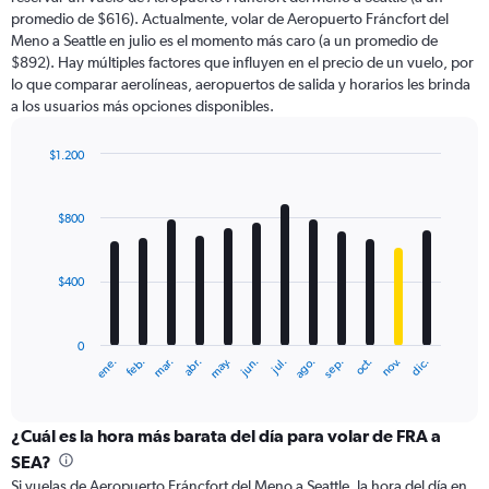
The
promedio de $616). Actualmente, volar de Aeropuerto Fráncfort del
chart
Meno a Seattle en julio es el momento más caro (a un promedio de
has
$892). Hay múltiples factores que influyen en el precio de un vuelo, por
1
lo que comparar aerolíneas, aeropuertos de salida y horarios les brinda
Y
a los usuarios más opciones disponibles.
axis
displaying
values.
$1.200
Range:
Bar
Chart
0
graphic.
chart
with
to
$800
12
1200.
bars.
$400
The
chart
has
0
1
ene.
feb.
mar.
abr.
may.
jun.
jul.
ago.
sep.
oct.
nov.
dic.
X
End
of
axis
interactive
displaying
chart
categories.
¿Cuál es la hora más barata del día para volar de FRA a
Range:
SEA?
12
Si vuelas de Aeropuerto Fráncfort del Meno a Seattle, la hora del día en