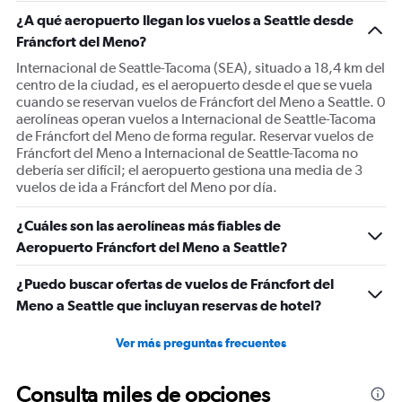
1
¿A qué aeropuerto llegan los vuelos a Seattle desde
Y
Fráncfort del Meno?
axis
displaying
Internacional de Seattle-Tacoma (SEA), situado a 18,4 km del
Number
centro de la ciudad, es el aeropuerto desde el que se vuela
of
cuando se reservan vuelos de Fráncfort del Meno a Seattle. 0
flights.
aerolíneas operan vuelos a Internacional de Seattle-Tacoma
Range:
de Fráncfort del Meno de forma regular. Reservar vuelos de
0
Fráncfort del Meno a Internacional de Seattle-Tacoma no
to
debería ser difícil; el aeropuerto gestiona una media de 3
30.
vuelos de ida a Fráncfort del Meno por día.
¿Cuáles son las aerolíneas más fiables de
Aeropuerto Fráncfort del Meno a Seattle?
¿Puedo buscar ofertas de vuelos de Fráncfort del
Meno a Seattle que incluyan reservas de hotel?
Ver más preguntas frecuentes
Consulta miles de opciones