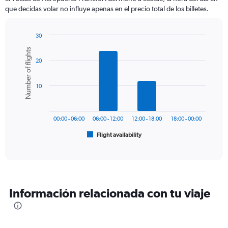
categories.
que decidas volar no influye apenas en el precio total de los billetes.
The
chart
has
30
1
Bar
Chart
Number of flights
Y
graphic.
chart
axis
20
with
6
displaying
bars.
values.
10
Range:
The
0
chart
to
has
1200.
00:00 - 06:00
06:00 - 12:00
12:00 - 18:00
18:00 - 00:00
1
Flight availability
X
End
of
axis
interactive
displaying
chart
categories.
Range:
6
Información relacionada con tu viaje
categories.
The
chart
has