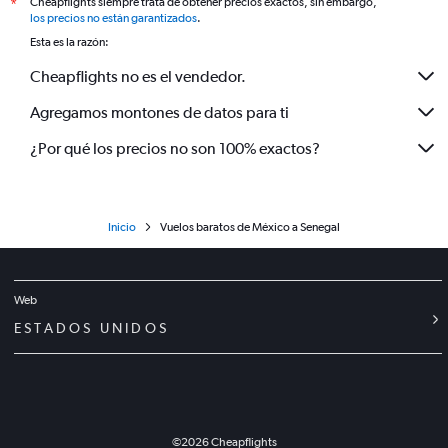
Cheapflights siempre trata de obtener precios exactos, sin embargo,
*
los precios no están garantizados
.
Esta es la razón:
Cheapflights no es el vendedor.
Agregamos montones de datos para ti
¿Por qué los precios no son 100% exactos?
Inicio
Vuelos baratos de México a Senegal
Web
ESTADOS UNIDOS
©
2026
Cheapflights