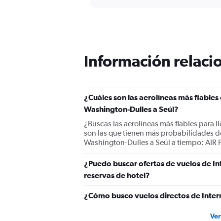
displaying
chart
categories.
Range:
12
categories.
The
Información relacio
chart
has
1
Y
¿Cuáles son las aerolíneas más fiable
axis
displaying
Washington-Dulles a Seúl?
values.
¿Buscas las aerolíneas más fiables para 
Range:
son las que tienen más probabilidades d
0
Washington-Dulles a Seúl a tiempo: AIR 
to
2400.
¿Puedo buscar ofertas de vuelos de In
reservas de hotel?
¿Cómo busco vuelos directos de Inter
Ver