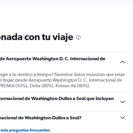
6
categories.
The
chart
has
1
nada con tu viaje
Y
axis
displaying
Number
s de Aeropuerto Washington D. C. Internacional de
of
flights.
Range:
llegar a tu destino a tiempo? Nuestros datos muestran que estas
0
e llegar desde Aeropuerto Washington D. C. Internacional de
to
PREMIA (93%), Delta (80%), Korean Air (80%).
24.
ternacional de Washington-Dulles a Seúl que incluyan
nacional de Washington-Dulles a Seúl?
 más preguntas frecuentes