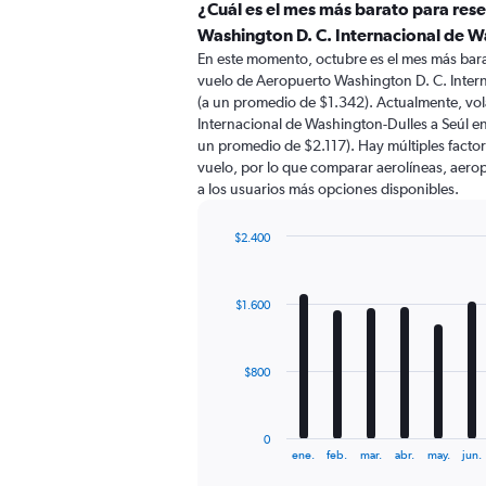
categories.
¿Cuál es el mes más barato para res
Range:
Washington D. C. Internacional de W
91
En este momento, octubre es el mes más bara
categories.
vuelo de Aeropuerto Washington D. C. Inter
The
(a un promedio de $1.342). Actualmente, vo
chart
Internacional de Washington-Dulles a Seúl e
has
un promedio de $2.117). Hay múltiples factor
1
vuelo, por lo que comparar aerolíneas, aerop
Y
a los usuarios más opciones disponibles.
axis
displaying
values.
$2.400
Range:
Bar
Chart
0
graphic.
chart
with
to
$1.600
12
3000.
bars.
The
$800
chart
has
1
0
X
End
ene.
feb.
mar.
abr.
may.
jun.
of
axis
interactive