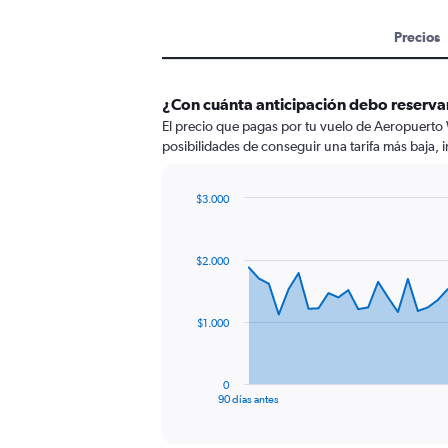
Precios
¿Con cuánta anticipación debo reservar
El precio que pagas por tu vuelo de Aeropuerto 
posibilidades de conseguir una tarifa más baja, i
$3.000
Chart
Chart
graphic.
with
91
$2.000
data
points.
The
$1.000
chart
has
1
0
X
End
90 días antes
of
axis
interactive
displaying
chart