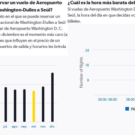
ervar un vuelo de Aeropuerto
¿Cuál es la hora más barata del
Si vuelas de Aeropuerto Washington D
ashington-Dulles a Seúl?
Seúl, la hora del día en que decidas vo
to en el que se puede reservar un
billetes.
nacional de Washington-Dulles a Seúl
lar de Aeropuerto Washington D. C.
n diciembre es el momento más caro (a
es que influyen en el precio de un
uertos de salida y horarios les brinda
24
Bar
Chart
Number of flights
graphic.
chart
16
with
6
bars.
8
The
chart
has
00:00 - 06:00
06:00 
1
Fl
X
End
of
axis
interactive
displaying
chart
jul.
ago.
sep.
oct.
nov.
dic.
categories.
Range: