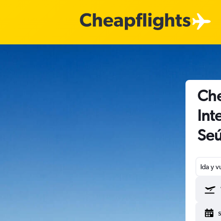
Che
Int
Seú
Ida y v