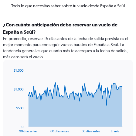
Todo lo que necesitas saber sobre tu vuelo desde España a Seúl
¿Con cuánta anticipación debo reservar un vuelo de
España a Seúl?
En promedio, reservar 15 días antes de la fecha de salida prevista es el
mejor momento para conseguir vuelos baratos de España a Seúl. La
tendencia general es que cuanto más te acerques a la fecha de salida,
más caro será el vuelo.
$1.500
Chart
Chart
graphic.
with
91
$1.000
data
points.
The
$500
chart
has
1
0
X
End
90 días antes
60 días antes
30 días antes
El mis…
of