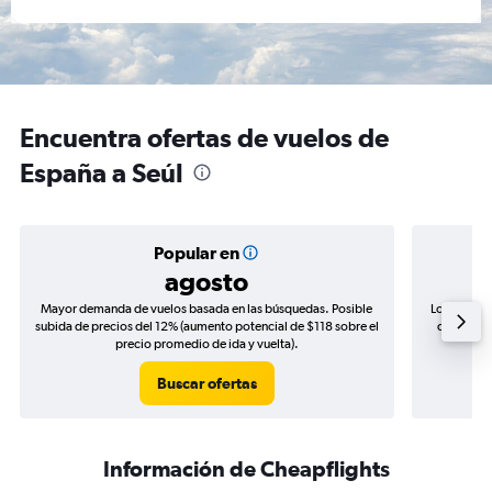
Encuentra ofertas de vuelos de
España a Seúl
Popular en
agosto
Mayor demanda de vuelos basada en las búsquedas. Posible
Los precio
subida de precios del 12% (aumento potencial de $118 sobre el
de precios
precio promedio de ida y vuelta).
Buscar ofertas
Información de Cheapflights