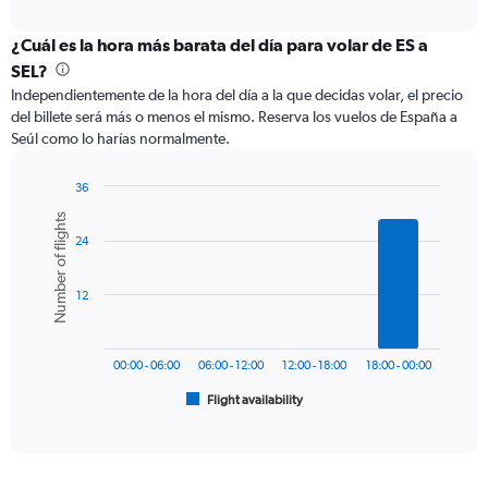
axis
interactive
displaying
chart
categories.
¿Cuál es la hora más barata del día para volar de ES a
Range:
SEL?
12
Independientemente de la hora del día a la que decidas volar, el precio
categories.
del billete será más o menos el mismo. Reserva los vuelos de España a
The
Seúl como lo harías normalmente.
chart
has
1
36
Y
Bar
Chart
Number of flights
graphic.
chart
axis
24
with
displaying
6
values.
bars.
Range:
12
0
The
to
chart
1200.
has
00:00 - 06:00
06:00 - 12:00
12:00 - 18:00
18:00 - 00:00
1
Flight availability
X
End
of
axis
interactive
displaying
chart
categories.
Range: