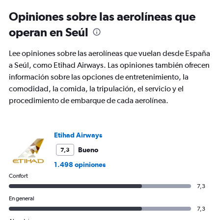
6
Opiniones sobre las aerolíneas que
categories.
The
operan en Seúl
chart
has
Lee opiniones sobre las aerolíneas que vuelan desde España
1
Y
a Seúl, como Etihad Airways. Las opiniones también ofrecen
axis
información sobre las opciones de entretenimiento, la
displaying
comodidad, la comida, la tripulación, el servicio y el
Number
procedimiento de embarque de cada aerolínea.
of
flights.
Range:
0
Etihad Airways
to
36.
Bueno
7,3
1.498 opiniones
Confort
7,3
En general
7,3