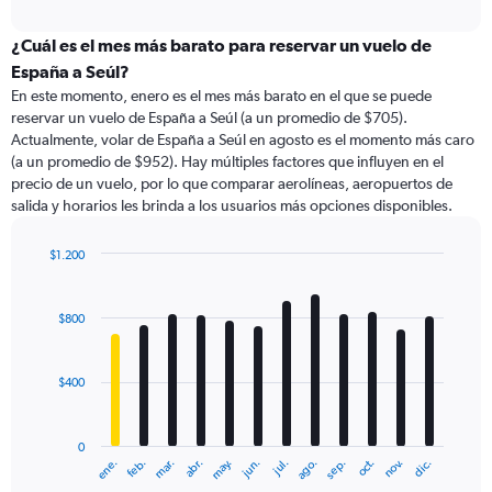
axis
interactive
displaying
chart
categories.
¿Cuál es el mes más barato para reservar un vuelo de
Range:
España a Seúl?
91
En este momento, enero es el mes más barato en el que se puede
categories.
reservar un vuelo de España a Seúl (a un promedio de $705).
The
Actualmente, volar de España a Seúl en agosto es el momento más caro
chart
(a un promedio de $952). Hay múltiples factores que influyen en el
has
precio de un vuelo, por lo que comparar aerolíneas, aeropuertos de
1
salida y horarios les brinda a los usuarios más opciones disponibles.
Y
axis
displaying
$1.200
values.
Bar
Chart
Range:
graphic.
chart
with
0
$800
12
to
bars.
1500.
$400
The
chart
has
0
1
ene.
feb.
mar.
abr.
may.
jun.
jul.
ago.
sep.
oct.
nov.
dic.
X
End
of