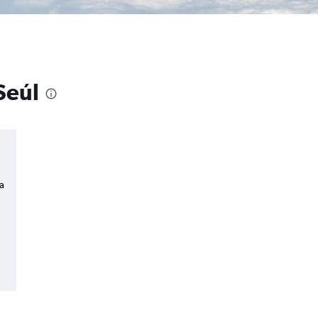
Seúl
a