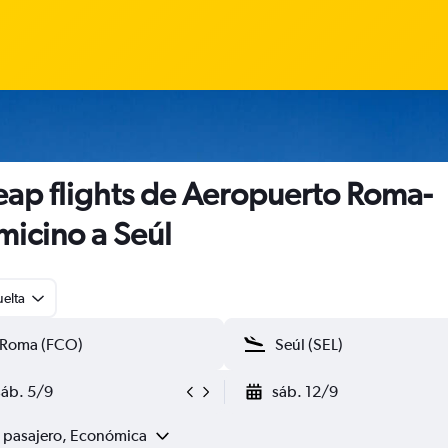
ap flights de Aeropuerto Roma-
micino a Seúl
uelta
sáb. 5/9
sáb. 12/9
1 pasajero, Económica