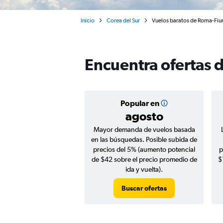
Inicio
Corea del Sur
Vuelos baratos de Roma-Fium
Encuentra ofertas 
Popular en
agosto
Mayor demanda de vuelos basada
en las búsquedas. Posible subida de
precios del 5% (aumento potencial
p
de $42 sobre el precio promedio de
$
ida y vuelta).
Buscar ofertas