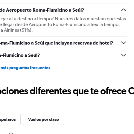
displaying
Number
s de Aeropuerto Roma-Fiumicino a Seúl?
of
flights.
llegar a tu destino a tiempo? Nuestros datos muestran que estas
Range:
e llegar desde Aeropuerto Roma-Fiumicino a Seúl a tiempo:
0
a Airlines (51%).
to
15.
ma-Fiumicino a Seúl que incluyan reservas de hotel?
-Fiumicino a Seúl?
 más preguntas frecuentes
ciones diferentes que te ofrece 
opulares
Vuelos por clase