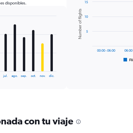
15
nes disponibles.
Bar
Chart
Number of flights
graphic.
chart
10
with
6
bars.
5
The
chart
has
00:00 - 06:00
06:00 
1
Fl
X
End
of
axis
interactive
displaying
chart
jul.
ago.
sep.
oct.
nov.
dic.
categories.
Range:
6
categories.
The
chart
has
1
nada con tu viaje
Y
axis