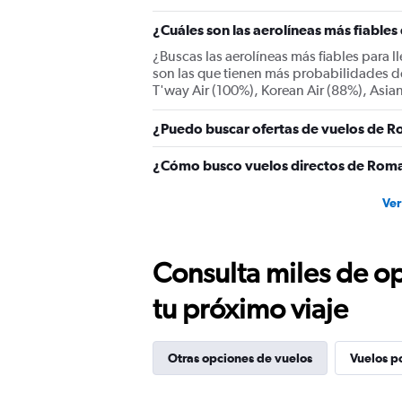
Y
¿Cuáles son las aerolíneas más fiable
axis
displaying
¿Buscas las aerolíneas más fiables para 
values.
son las que tienen más probabilidades d
Range:
T'way Air (100%), Korean Air (88%), Asian
0
to
¿Puedo buscar ofertas de vuelos de Ro
1200.
¿Cómo busco vuelos directos de Roma
Ver
Consulta miles de op
tu próximo viaje
Otras opciones de vuelos
Vuelos p