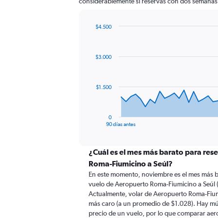
considerablemente si reservas con dos semanas 
$4.500
Chart
Chart
graphic.
with
91
$3.000
data
points.
The
$1.500
chart
has
1
0
X
End
90 días antes
of
axis
interactive
displaying
chart
categories.
¿Cuál es el mes más barato para res
Range:
Roma-Fiumicino a Seúl?
91
En este momento, noviembre es el mes más b
categories.
vuelo de Aeropuerto Roma-Fiumicino a Seúl 
The
Actualmente, volar de Aeropuerto Roma-Fium
chart
más caro (a un promedio de $1.028). Hay múlt
has
precio de un vuelo, por lo que comparar aero
1