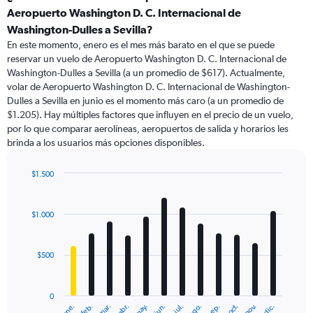
Range:
Aeropuerto Washington D. C. Internacional de
91
Washington-Dulles a Sevilla?
categories.
En este momento, enero es el mes más barato en el que se puede
The
reservar un vuelo de Aeropuerto Washington D. C. Internacional de
chart
Washington-Dulles a Sevilla (a un promedio de $617). Actualmente,
has
volar de Aeropuerto Washington D. C. Internacional de Washington-
1
Y
Dulles a Sevilla en junio es el momento más caro (a un promedio de
axis
$1.205). Hay múltiples factores que influyen en el precio de un vuelo,
displaying
por lo que comparar aerolíneas, aeropuertos de salida y horarios les
values.
brinda a los usuarios más opciones disponibles.
Range:
0
$1.500
to
Bar
Chart
2400.
graphic.
chart
with
$1.000
12
bars.
$500
The
chart
has
0
1
ene.
feb.
mar.
abr.
may.
jun.
jul.
ago.
sep.
oct.
nov.
dic.
X
End