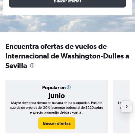
Buscar ofertas
Encuentra ofertas de vuelos de
Internacional de Washington-Dulles a
Sevilla
Popular en
junio
Mayor demanda de vuelos basada en las búsquedas. Posible
Los precio
subida de precios del 20% (aumento potencial de $220 sobre
de precio
el precio promedio de ida y vuelta).
Buscar ofertas