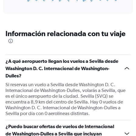
of
axis
interactive
displaying
chart
categories.
Range:
12
Información relacionada con tu viaje
categories.
The
chart
has
1
¿A qué aeropuerto llegan los vuelos a Sevilla desde
Y
Washington D. C. Internacional de Washington-
axis
displaying
Dulles?
values.
Si reservas un vuelo a Sevilla desde Washington D. C.
Range:
Internacional de Washington-Dulles, volarás a Sevilla, que
0
es el único aeropuerto de la ciudad. Sevilla (SVQ) se
to
encuentra a 8,9 km del centro de Sevilla. Hay 0 vuelos de
1500.
Washington D. C. Internacional de Washington-Dulles a
Sevilla por día con 0 aerolíneas distintas.
¿Puedo buscar ofertas de vuelos de Internacional
de Washington-Dulles a Sevilla que incluyan