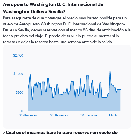
Aeropuerto Washington D. C. Internacional de
Washington-Dulles a Sevilla?
Para asegurarte de que obtengas el precio más barato posible para un
vuelo de Aeropuerto Washington D. C. Internacional de Washington-
Dulles a Sevilla, debes reservar con al menos 86 días de anticipación a la
fecha prevista del viaje. El precio de tu vuelo puede aumentar si lo
retrasas y dejas la reserva hasta una semana antes de la salida.
$2.400
Chart
Chart
graphic.
with
91
$1.600
data
points.
The
$800
chart
has
1
0
X
End
90 días antes
60 días antes
30 días antes
El mis…
of
axis
interactive
displaying
chart
categories.
¿Cuál es el mes más barato para reservar un vuelo de