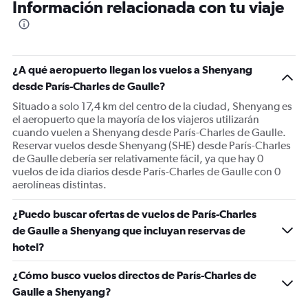
Información relacionada con tu viaje
categories.
The
chart
has
1
¿A qué aeropuerto llegan los vuelos a Shenyang
Y
desde París-Charles de Gaulle?
axis
displaying
Situado a solo 17,4 km del centro de la ciudad, Shenyang es
values.
el aeropuerto que la mayoría de los viajeros utilizarán
Range:
cuando vuelen a Shenyang desde París-Charles de Gaulle.
0
Reservar vuelos desde Shenyang (SHE) desde París-Charles
to
de Gaulle debería ser relativamente fácil, ya que hay 0
1500.
vuelos de ida diarios desde París-Charles de Gaulle con 0
aerolíneas distintas.
¿Puedo buscar ofertas de vuelos de París-Charles
de Gaulle a Shenyang que incluyan reservas de
hotel?
¿Cómo busco vuelos directos de París-Charles de
Gaulle a Shenyang?