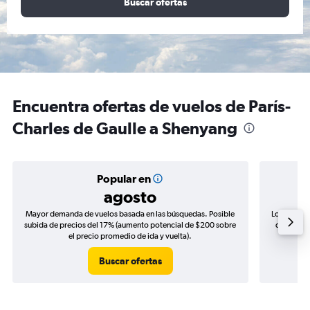
Buscar ofertas
Encuentra ofertas de vuelos de París-
Charles de Gaulle a Shenyang
Popular en
agosto
Mayor demanda de vuelos basada en las búsquedas. Posible
Los precio
subida de precios del 17% (aumento potencial de $200 sobre
de precios
el precio promedio de ida y vuelta).
Buscar ofertas