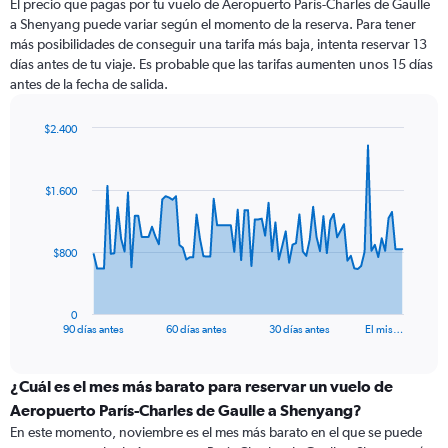
El precio que pagas por tu vuelo de Aeropuerto París-Charles de Gaulle
a Shenyang puede variar según el momento de la reserva. Para tener
más posibilidades de conseguir una tarifa más baja, intenta reservar 13
días antes de tu viaje. Es probable que las tarifas aumenten unos 15 días
antes de la fecha de salida.
$2.400
Chart
Chart
graphic.
with
91
$1.600
data
points.
The
$800
chart
has
1
0
X
End
90 días antes
60 días antes
30 días antes
El mis…
of
axis
interactive
displaying
chart
categories.
¿Cuál es el mes más barato para reservar un vuelo de
Range:
Aeropuerto París-Charles de Gaulle a Shenyang?
91
En este momento, noviembre es el mes más barato en el que se puede
categories.