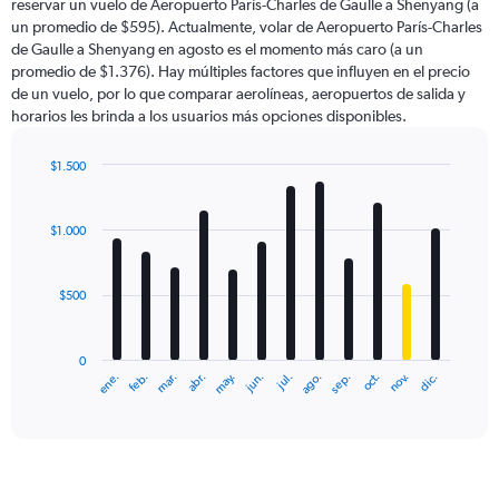
reservar un vuelo de Aeropuerto París-Charles de Gaulle a Shenyang (a
The
un promedio de $595). Actualmente, volar de Aeropuerto París-Charles
chart
de Gaulle a Shenyang en agosto es el momento más caro (a un
has
promedio de $1.376). Hay múltiples factores que influyen en el precio
1
de un vuelo, por lo que comparar aerolíneas, aeropuertos de salida y
Y
horarios les brinda a los usuarios más opciones disponibles.
axis
displaying
values.
$1.500
Range:
Bar
Chart
0
graphic.
chart
with
to
$1.000
12
2400.
bars.
$500
The
chart
has
0
1
ene.
feb.
mar.
abr.
may.
jun.
jul.
ago.
sep.
oct.
nov.
dic.
X
End
of
axis
interactive
displaying
chart
categories.
Range:
12