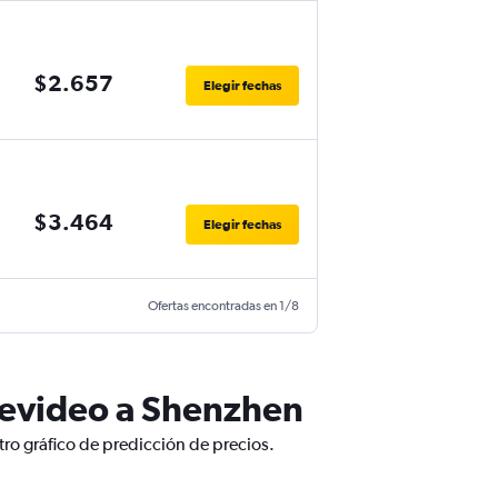
$2.657
Elegir fechas
$3.464
Elegir fechas
Ofertas encontradas en 1/8
tevideo a Shenzhen
ro gráfico de predicción de precios.