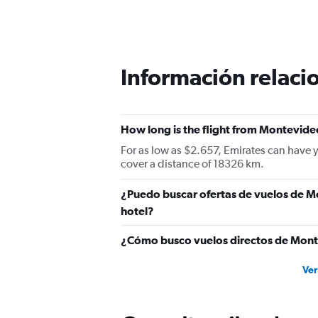
Información relacio
How long is the flight from Montevid
For as low as $2.657, Emirates can have 
cover a distance of 18326 km.
¿Puedo buscar ofertas de vuelos de M
hotel?
¿Cómo busco vuelos directos de Mon
Ver