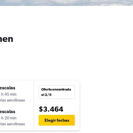
hen
escalas
Oferta encontrada
 h 45 min
el 2/8
rias aerolíneas
$3.464
escalas
 h 20 min
Elegir fechas
rias aerolíneas