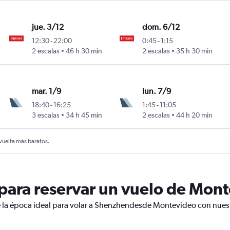
jue. 3/12
dom. 6/12
12:30
-
22:00
0:45
-
1:15
2 escalas
46 h 30 min
2 escalas
35 h 30 min
mar. 1/9
lun. 7/9
18:40
-
16:25
1:45
-
11:05
3 escalas
34 h 45 min
2 escalas
44 h 20 min
 vuelta más baratos.
para reservar un vuelo de Mon
e la época ideal para volar a Shenzhendesde Montevideo con nuest