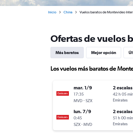
Inicio
China
Vuelos baratos de Montevideo Inter
Ofertas de vuelos 
Más baratos
Mejor opción
Úl
Los vuelos más baratos de Mont
mar. 1/9
2 escalas
17:35
42 h 05 mi
-
Emirates
MVD
SZX
lun. 7/9
2 escalas
0:45
51 h 00 mi
-
Emirates
SZX
MVD