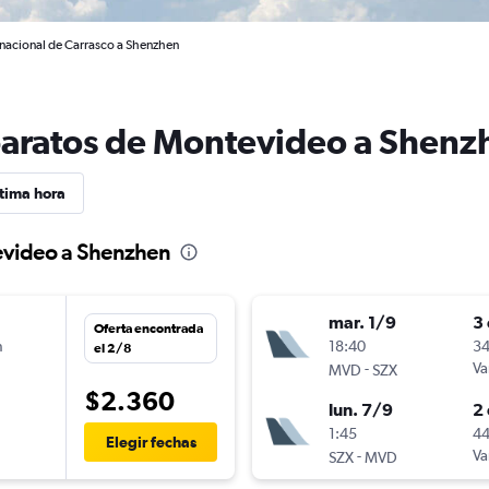
nacional de Carrasco a Shenzhen
baratos de Montevideo a Shenz
tima hora
evideo a Shenzhen
mar. 1/9
3 
Oferta encontrada
n
18:40
34
el 2/8
-
Va
MVD
SZX
$2.360
lun. 7/9
2 
n
1:45
44
Elegir fechas
-
Va
SZX
MVD