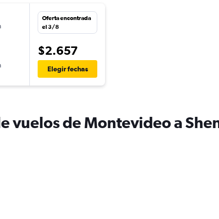
Oferta encontrada
n
el 3/8
$2.657
n
Elegir fechas
de vuelos de Montevideo a She