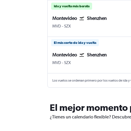
Ida y vuelta más barata
Montevideo
Shenzhen
Montevideo Internacional de Carrasco
Shenzhen
MVD
-
SZX
El más corto de ida y vuelta
Montevideo
Shenzhen
Montevideo Internacional de Carrasco
Shenzhen
MVD
-
SZX
Los vuelos se ordenan primero por los vuelos de ida y
El mejor momento 
¿Tienes un calendario flexible? Descubr