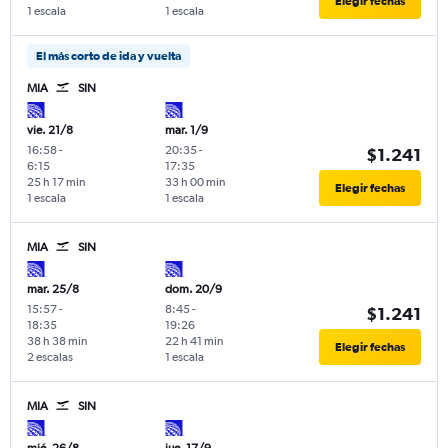
Elegir fechas
1 escala
1 escala
El más corto de ida y vuelta
MIA
SIN
vie. 21/8
mar. 1/9
16:58
-
20:35
-
$1.241
6:15
17:35
25 h 17 min
33 h 00 min
Elegir fechas
1 escala
1 escala
MIA
SIN
mar. 25/8
dom. 20/9
15:57
-
8:45
-
$1.241
18:35
19:26
38 h 38 min
22 h 41 min
Elegir fechas
2 escalas
1 escala
MIA
SIN