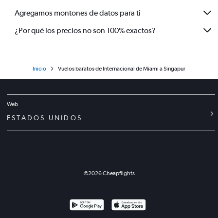
Agregamos montones de datos para ti
¿Por qué los precios no son 100% exactos?
Inicio
Vuelos baratos de Internacional de Miami a Singapur
Web
ESTADOS UNIDOS
©
2026
Cheapflights