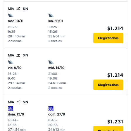
MIA
SIN
mar. 10/11
lun. 30/11
16:25
-
19:25
-
$1.214
9:35
15:26
28 h 10 min
33 h 01 min
Elegir fechas
2 escalas
2 escalas
MIA
SIN
vie. 9/10
mié. 14/10
16:26
-
21:00
-
$1.214
9:40
19:06
29 h 14 min
34 h 06 min
Elegir fechas
2 escalas
2 escalas
MIA
SIN
dom. 13/9
dom. 27/9
16:41
-
8:45
-
$1.231
18:35
20:58
37 h 54 min
24 h 13 min