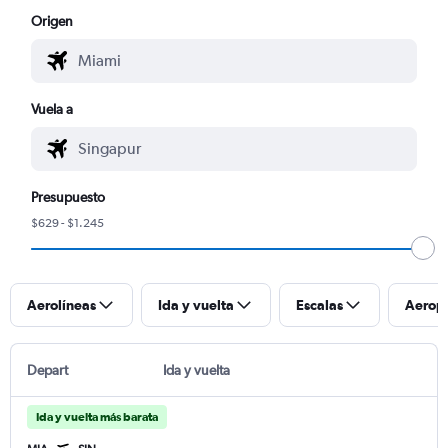
Origen
Vuela a
Presupuesto
$629 - $1.245
Aerolíneas
Ida y vuelta
Escalas
Aerop
Depart
Ida y vuelta
Ida y vuelta más barata