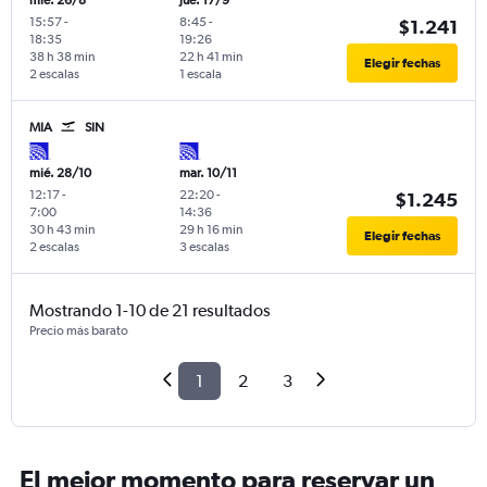
mié. 26/8
jue. 17/9
15:57
-
8:45
-
$1.241
18:35
19:26
38 h 38 min
22 h 41 min
Elegir fechas
2 escalas
1 escala
MIA
SIN
mié. 28/10
mar. 10/11
12:17
-
22:20
-
$1.245
7:00
14:36
30 h 43 min
29 h 16 min
Elegir fechas
2 escalas
3 escalas
Mostrando 1-10 de 21 resultados
Precio más barato
1
2
3
El mejor momento para reservar un